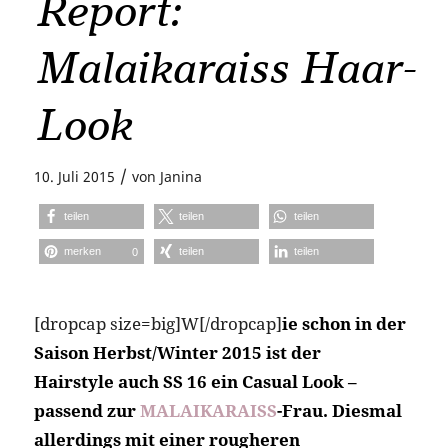
Report:
Malaikaraiss Haar-
Look
/
10. Juli 2015
von
Janina
teilen
teilen
teilen
merken
teilen
teilen
0
[dropcap size=big]W[/dropcap]
ie schon in der
Saison Herbst/Winter 2015 ist der
Hairstyle auch SS 16 ein Casual Look –
passend zur
MALAIKARAISS
-Frau. Diesmal
allerdings mit einer rougheren