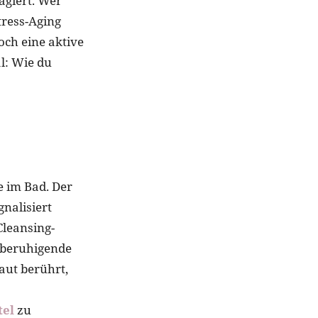
eagiert. Wer
tress-Aging
och eine aktive
al: Wie du
e im Bad. Der
gnalisiert
Cleansing-
 beruhigende
aut berührt,
el
zu