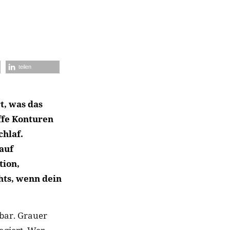
teilen
t, was das
ffe Konturen
chlaf.
auf
tion,
hts, wenn dein
kbar. Grauer