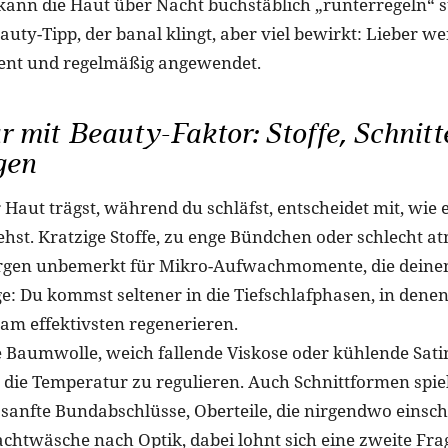
 kann die Haut über Nacht buchstäblich „runterregeln“ s
auty-Tipp, der banal klingt, aber viel bewirkt: Lieber w
ent und regelmäßig angewendet.
 mit Beauty-Faktor: Stoffe, Schnitt
gen
Haut trägst, während du schläfst, entscheidet mit, wie 
hst. Kratzige Stoffe, zu enge Bündchen oder schlecht a
orgen unbemerkt für Mikro-Aufwachmomente, die deinen
lge: Du kommst seltener in die Tiefschlafphasen, in dene
m effektivsten regenerieren.
 Baumwolle, weich fallende Viskose oder kühlende Sat
 die Temperatur zu regulieren. Auch Schnittformen spiel
 sanfte Bundabschlüsse, Oberteile, die nirgendwo einsch
chtwäsche nach Optik, dabei lohnt sich eine zweite Frag