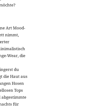
 möchte?
eine Art Mood-
ett nimmt,
erter
inimalistisch
nge-Wear, die
ingerst du
gt die Haut aus
llangen Hosen
ellosen Tops
nd abgestimmte
nachts für