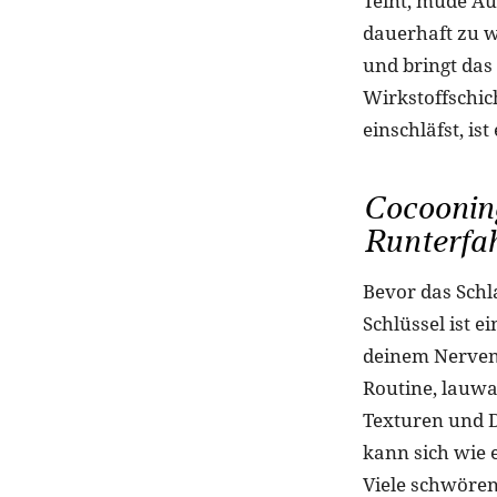
Teint, müde Aug
dauerhaft zu w
und bringt das
Wirkstoffschich
einschläfst, is
Cocoonin
Runterfa
Bevor das Schl
Schlüssel ist e
deinem Nervens
Routine, lauwa
Texturen und D
kann sich wie e
Viele schwören