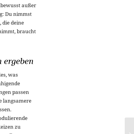
y bewusst außer
tag: Du nimmst
 die deine
nimmt, braucht
n ergeben
les, was
ruhigende
ungen passen
ie langsamere
ssen.
modulierende
Reizen zu