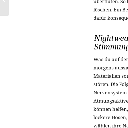
überfluten. So
Welt in Farbe taucht
löschen. Ein Be
dafür konsequ
Nightwear
Stimmun
Was du auf der 
morgens aussie
Materialien s
stören. Die Fo
Nervensystem a
Atmungsaktive
können helfen,
lockere Hosen,
wählen ihre Na