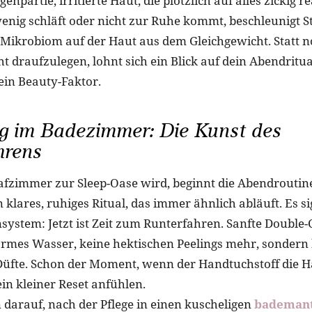
enpartie, irritierte Haut, die plötzlich auf alles zickig r
enig schläft oder nicht zur Ruhe kommt, beschleunigt S
 Mikrobiom auf der Haut aus dem Gleichgewicht. Statt n
t draufzulegen, lohnt sich ein Blick auf dein Abendritu
t ein Beauty-Faktor.
g im Badezimmer: Die Kunst des
hrens
afzimmer zur Sleep-Oase wird, beginnt die Abendroutin
in klares, ruhiges Ritual, das immer ähnlich abläuft. Es si
ystem: Jetzt ist Zeit zum Runterfahren. Sanfte Double-
rmes Wasser, keine hektischen Peelings mehr, sondern
üfte. Schon der Moment, wenn der Handtuchstoff die H
in kleiner Reset anfühlen.
 darauf, nach der Pflege in einen kuscheligen
bademant