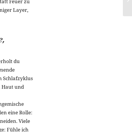
tatt Feuer zu
eniger Layer,
e,
erholt du
tmende
 Schlafzyklus
n Haut und
ingemische
en eine Rolle:
neiden. Viele
e: Fühle ich