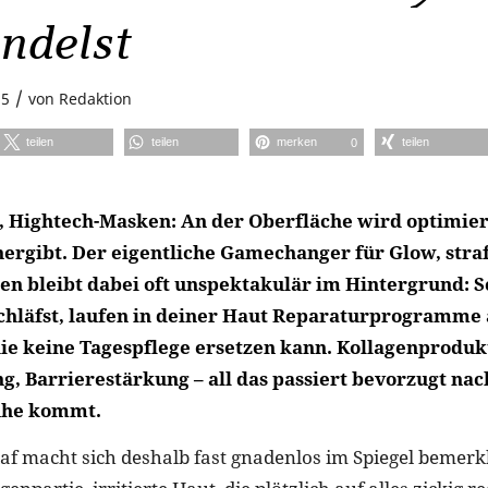
ndelst
/
25
von
Redaktion
teilen
teilen
merken
teilen
0
, Hightech-Masken: An der Oberfläche wird optimier
rgibt. Der eigentliche Gamechanger für Glow, stra
en bleibt dabei oft unspektakulär im Hintergrund: S
hläfst, laufen in deiner Haut Reparaturprogramme 
ie keine Tagespflege ersetzen kann. Kollagenproduk
g, Barrierestärkung – all das passiert bevorzugt nac
uhe kommt.
laf macht sich deshalb fast gnadenlos im Spiegel bemer