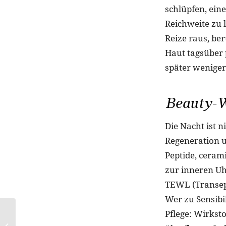
schlüpfen, ein
Reichweite zu 
Reize raus, be
Haut tagsüber
später weniger
Beauty-Wi
Die Nacht ist n
Regeneration u
Peptide, cera
zur inneren Uh
TEWL (Transepi
Wer zu Sensibi
Pflege: Wirksto
Wenn der Herbst die