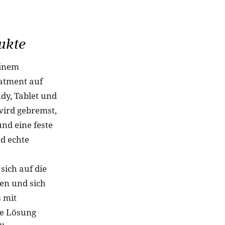
ukte
einem
eatment auf
dy, Tablet und
wird gebremst,
nd eine feste
d echte
ich auf die
ren und sich
 mit
ge Lösung