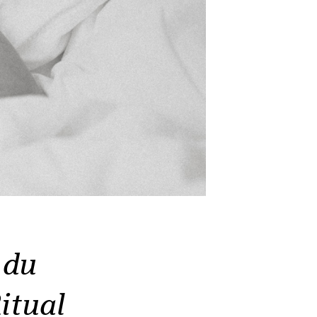
 du
itual