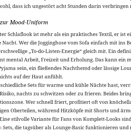
wohl, dass ich ungestört acht Stunden darin verbringen
zur Mood-Uniform
er Schlaflook ist mehr als ein praktisches Textil, er ist 
e Nacht. Wer die Jogginghose vom Sofa einfach mit ins B
schwellige „To-do-Listen-Energie“ gleich mit. Ein defini
nt mental Arbeit, Freizeit und Erholung. Das kann ein m
Pyjama sein, ein fließendes Nachthemd oder lässige Lou
nichts auf der Haut anfühlt.
chiedliche Sets für warme und kühle Nächte hast, verr
isiko, nachts zu schwitzen oder zu frieren. Beides brin
ionszone. Wer schnell friert, profitiert oft von knöche
gen Oberteilen, während Hitzköpfe mit Shorts und ärm
 Eine stilvolle Variante für Fans von Komplett-Looks si
n
Sets, die tagsüber als Lounge-Basic funktionieren und 