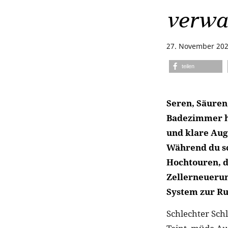
verwa
27. November 20
teilen
Seren, Säuren
Badezimmer he
und klare Aug
Während du sc
Hochtouren, d
Zellerneuerun
System zur R
Schlechter Sch