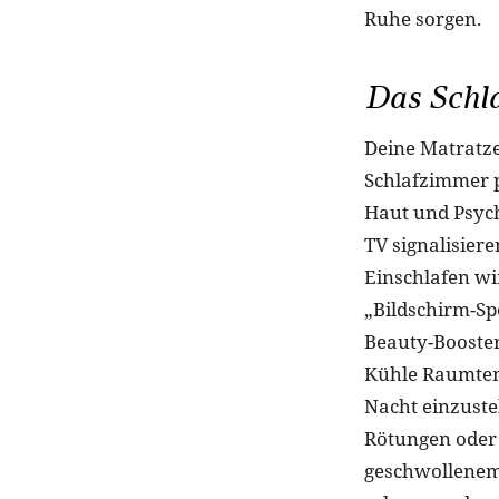
Ruhe sorgen.
Das Schl
Deine Matratze,
Schlafzimmer p
Haut und Psych
TV signalisier
Einschlafen wi
„Bildschirm-Sp
Beauty-Booster
Kühle Raumtemp
Nacht einzustel
Rötungen oder
geschwollenem 