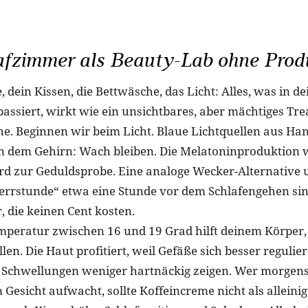
afzimmer als Beauty-Lab ohne Prod
 dein Kissen, die Bettwäsche, das Licht: Alles, was in d
assiert, wirkt wie ein unsichtbares, aber mächtiges Tr
e. Beginnen wir beim Licht. Blaue Lichtquellen aus Han
en dem Gehirn: Wach bleiben. Die Melatoninproduktion 
rd zur Geduldsprobe. Eine analoge Wecker-Alternative u
errstunde“ etwa eine Stunde vor dem Schlafengehen sin
, die keinen Cent kosten.
eratur zwischen 16 und 19 Grad hilft deinem Körper, s
len. Die Haut profitiert, weil Gefäße sich besser regulie
 Schwellungen weniger hartnäckig zeigen. Wer morgens
Gesicht aufwacht, sollte Koffeincreme nicht als alleini