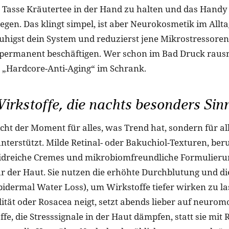
e Tasse Kräutertee in der Hand zu halten und das Hand
legen. Das klingt simpel, ist aber Neurokosmetik im All
ruhigst dein System und reduzierst jene Mikrostressoren,
 permanent beschäftigen. Wer schon im Bad Druck raus
 „Hardcore-Anti-Aging“ im Schrank.
rkstoffe, die nachts besonders Sin
icht der Moment für alles, was Trend hat, sondern für al
nterstützt. Milde Retinal- oder Bakuchiol-Texturen, be
midreiche Cremes und mikrobiomfreundliche Formulier
r der Haut. Sie nutzen die erhöhte Durchblutung und d
dermal Water Loss), um Wirkstoffe tiefer wirken zu la
lität oder Rosacea neigt, setzt abends lieber auf neuro
ffe, die Stresssignale in der Haut dämpfen, statt sie mit 