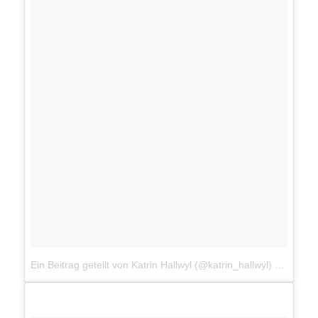
Ein Beitrag geteilt von Katrin Hallwyl (@katrin_hallwyl)
am
6. Mä