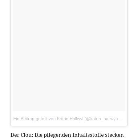
Ein Beitrag geteilt von Katrin Hallwyl (@katrin_hallwyl)
am
6. Mä
Der Clou: Die pflegenden Inhaltsstoffe stecken