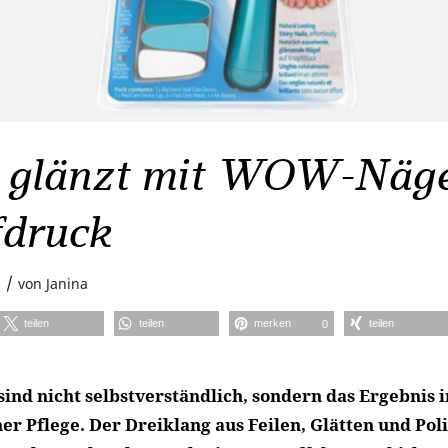
l glänzt mit WOW-Näge
druck
/
5
von
Janina
teilen
teilen
merken
teilen
0
sind nicht selbstverständlich, sondern das Ergebnis 
er Pflege. Der Dreiklang aus Feilen, Glätten und Pol