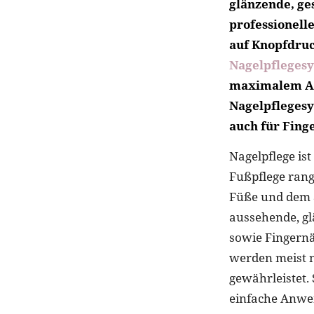
glänzende, ge
professionell
auf Knopfdru
Nagelpfleges
maximalem An
Nagelpflegesy
auch für Fing
Nagelpflege ist
Fußpflege rang
Füße und dem 
aussehende, gl
sowie Fingernäg
werden meist n
gewährleistet. 
einfache Anwe