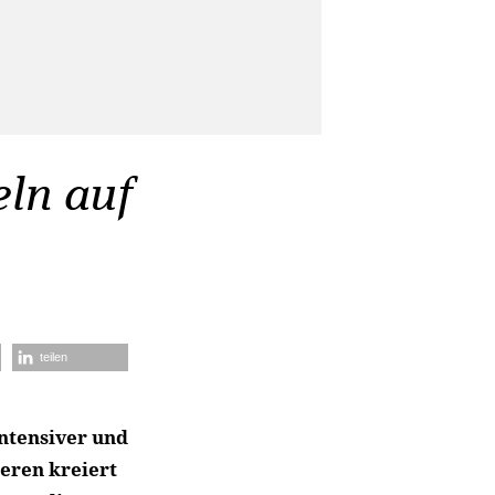
ln auf
teilen
intensiver und
ieren kreiert