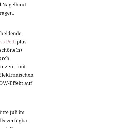
nd Nagelhaut
tragen.
cheidende
ss Pedi
plus
 schöne(n)
durch
änzen – mit
Elektronischen
WOW-Effekt auf
tte Juli im
lls verfügbar