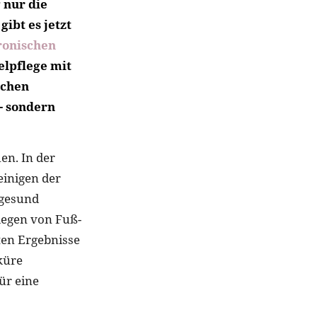
 nur die
ibt es jetzt
ronischen
elpflege mit
schen
- sondern
en. In der
einigen der
 gesund
flegen von Fuß-
uten Ergebnisse
küre
ür eine