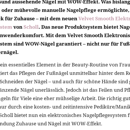
sund aussehende Nägel mit WOW-Effekt. Was bislang
e oder mühevolle manuelle Nagelpflege ermöglichte, g
ck für Zuhause – mit dem neuen
Velvet Smooth Elekt
ystem
von
Scholl
. Das neue Produktsystem bietet Nag
wenderkomfort. Mit dem Velvet Smooth Elektroni
stem sind WOW-Nägel garantiert – nicht nur für Fuß
ernägel.
 ein essentielles Element in der Beauty-Routine von Frau
iert das Pflegen der Fußnägel unmittelbar hinter dem R
Schneiden der Nägel – und auch für schöne Hände sind
änzende Nägel unerlässlich. Jedoch ist das Feilen und P
eln für Viele eine eher mühselige Arbeit. Die richtig g
ur durch eine kosten- und zeitintensive Pediküre/Mani
Scholl bietet nun ein elektronisches Nagelpflegesystem f
ndung Zuhause und Nägel mit WOW-Effekt.