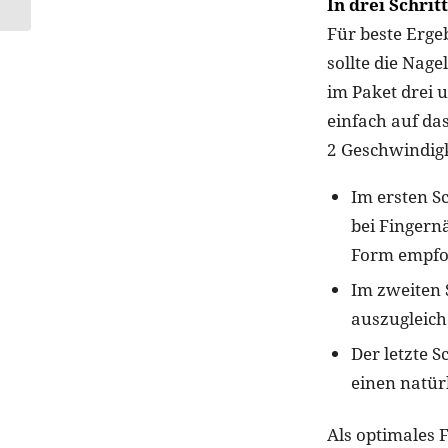
In drei Schri
Für beste Erge
sollte die Nage
im Paket drei 
einfach auf da
2 Geschwindigk
Im ersten S
bei Fingern
Form empfoh
Im zweiten 
auszugleich
Der letzte S
einen natür
Als optimales F