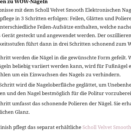
tten zu WOW-Nägeln
bnisse mit dem Scholl Velvet Smooth Elektronischen Na
lpflege in 3 Schritten erfolgen: Feilen, Glätten und Polier
unterschiedliche Feilen-Aufsätze enthalten, welche nac
s Gerät gesteckt und angewendet werden. Der oszilliere
eitsstufen führt dann in drei Schritten schonend zum
chritt werden die Nägel in die gewünschte Form gefeilt.
ägeln beliebig variiert werden kann, wird für Fußnägel e
len um ein Einwachsen des Nagels zu verhindern.
Schritt wird die Nageloberfläche geglättet, um Unebenh
en und den Nagel bestmöglich für die Politur vorzuberei
chritt umfasst das schonende Polieren der Nägel. Sie er
lichen Glanz.
inish pflegt das separat erhältliche
Scholl Velvet Smooth