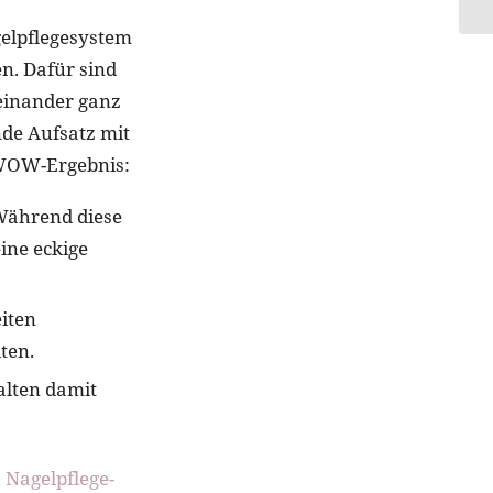
gelpflegesystem
en. Dafür sind
heinander ganz
nde Aufsatz mit
 WOW-Ergebnis:
 Während diese
ine eckige
eiten
ten.
halten damit
 Nagelpflege-