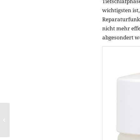
Tiefschlafphas
wichtigsten is
Reparaturfunk
nicht mehr eff
abgesondert w
Konjac-Schwämme:
Echte Beauty-
Allrounder?