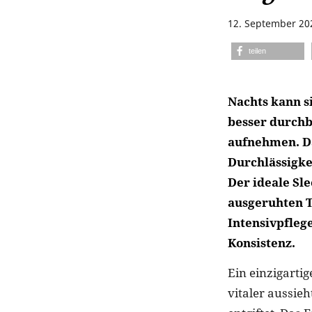
12. September 20
teilen
Nachts kann s
besser durchb
aufnehmen. Da
Durchlässigke
Der ideale Sle
ausgeruhten Te
Intensivpfleg
Konsistenz.
Ein einzigartig
vitaler aussie