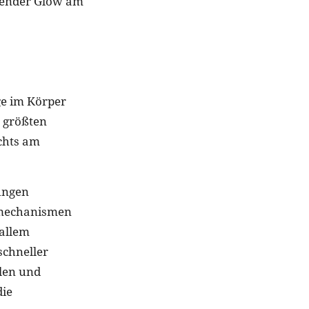
ahlender Glow am
e im Körper
 größten
chts am
ungen
urmechanismen
 allem
schneller
llen und
die