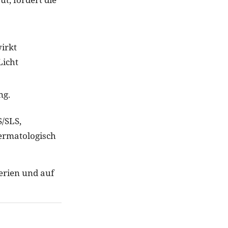
irkt
Licht
ng.
S/SLS,
dermatologisch
erien und auf