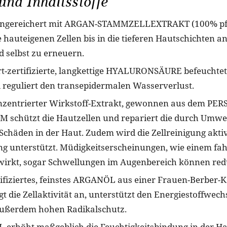
nd Inhaltsstoffe
angereichert mit ARGAN-STAMMZELLEXTRAKT (100% pflan
e hauteigenen Zellen bis in die tieferen Hautschichten a
d selbst zu erneuern.
t-zertifizierte, langkettige HYALURONSÄURE befeuchtet
 reguliert den transepidermalen Wasserverlust.
nzentrierter Wirkstoff-Extrakt, gewonnen aus dem PE
schützt die Hautzellen und repariert die durch Umwe
Schäden in der Haut. Zudem wird die Zellreinigung aktiv
ng unterstützt. Müdigkeitserscheinungen, wie einem fa
irkt, sogar Schwellungen im Augenbereich können red
tifiziertes, feinstes ARGANÖL aus einer Frauen-Berber-
 die Zellaktivität an, unterstützt den Energiestoffwech
außerdem hohen Radikalschutz.
erhöht maßgeblich die Feuchtigkeitsbindung in der Haut