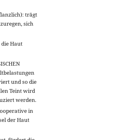
zlich): trägt
nzuregen, sich
 die Haut
RSISCHEN
ltbelastungen
iert und so die
hlen Teint wird
uziert werden.
Kooperative in
sel der Haut
, fördert die