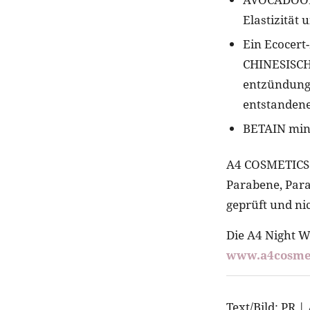
Elastizität
Ein Ecocert-
CHINESISCHE
entzündung
entstandene
BETAIN mind
A4 COSMETICS v
Parabene, Para
geprüft und ni
Die A4 Night W
www.a4cosmet
Text/Bild: PR 