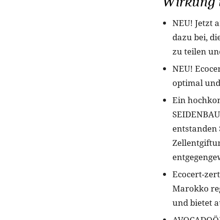
Wirkung u
NEU! Jetzt 
dazu bei, di
zu teilen un
NEU! Ecocer
optimal und
Ein hochko
SEIDENBAUM 
entstanden 
Zellentgiftu
entgegengew
Ecocert-zer
Marokko regt
und bietet 
AVOCADOÖL 