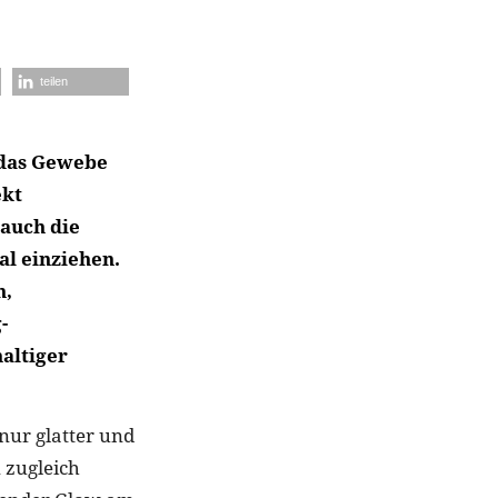
teilen
 das Gewebe
ekt
auch die
al einziehen.
n,
-
altiger
 nur glatter und
 zugleich