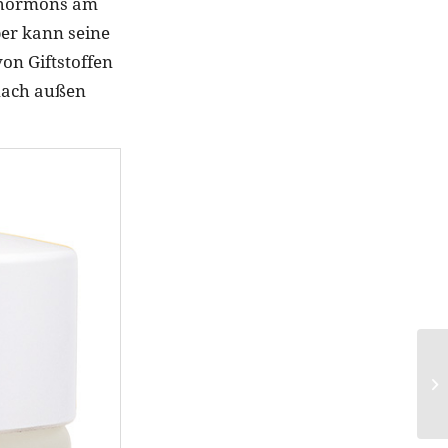
mshormons am
per kann seine
n Giftstoffen
 nach außen