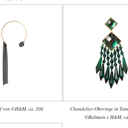
if von ©H&M, ca. 20€
Chandelier-Ohrringe in Ta
©Balmain x H&M, ca