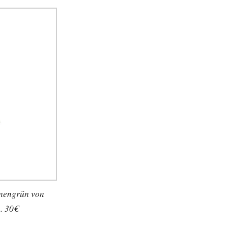
nnengrün von
. 30€