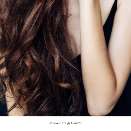
© iStock / CoffeAndMilk