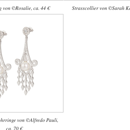
g von ©Rosalie, ca. 44 €
Strasscollier von ©Sarah Ke
hrringe von ©Alfredo Pauli,
ca. 70 €