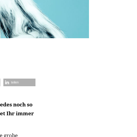
teilen
edes noch so
tet Ihr immer
ne grobe