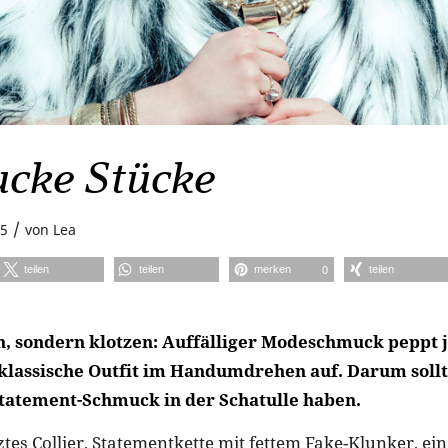
cke Stücke
/
15
von
Lea
teilen
teilen
merken
teilen
0
n, sondern klotzen: Auffälliger Modeschmuck peppt j
 klassische Outfit im Handumdrehen auf. Darum soll
Statement-Schmuck in der Schatulle haben.
tes Collier, Statementkette mit fettem Fake-Klunker, ei