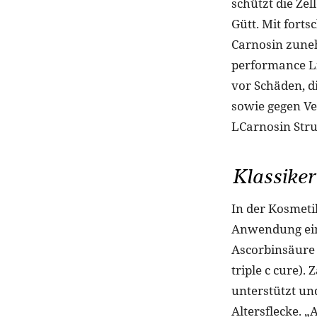
schützt die Ze
Gütt. Mit for
Carnosin zuneh
performance L
vor Schäden, d
sowie gegen V
LCarnosin Stru
Klassiker
In der Kosmeti
Anwendung eing
Ascorbinsäure 
triple c cure).
unterstützt u
Altersflecke. 