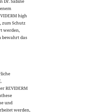
in Dr. Sabine
igenem
REVIDERM high
, zum Schutz
rt werden,
m bewahrt das
liche
,
n der REVIDERM
ynthese
ne und
rbeitet werden,