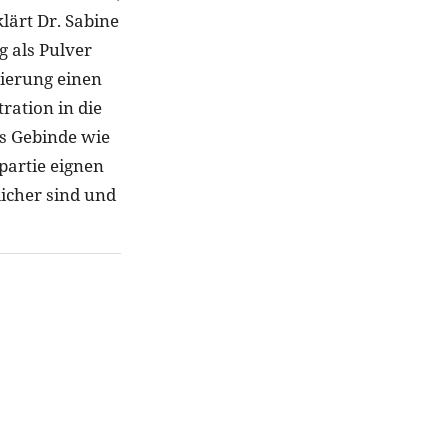
klärt Dr. Sabine
g als Pulver
lierung einen
ration in die
es Gebinde wie
npartie eignen
licher sind und