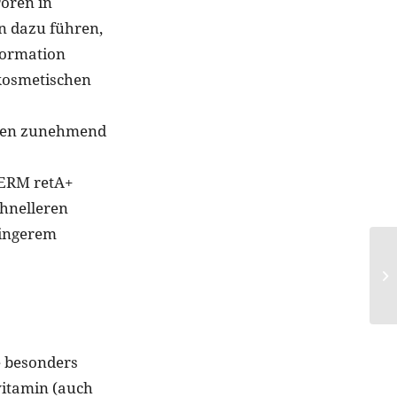
Poren in
n dazu führen,
formation
 kosmetischen
erden zunehmend
DERM retA+
chnelleren
ringerem
e besonders
vitamin (auch