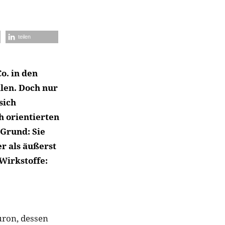
teilen
o. in den
len. Doch nur
sich
h orientierten
 Grund: Sie
r als äußerst
 Wirkstoffe:
uron, dessen