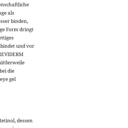
enschaftliche
nge als
sser binden,
ige Form dringt
ettiges
 bindet und vor
d REVIDERM
ittlerweile
ei die
eye gel
Retinol, dessen