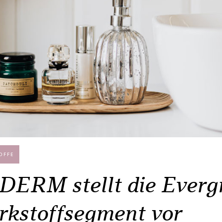
OFFE
ERM stellt die Everg
rkstoffsegment vor