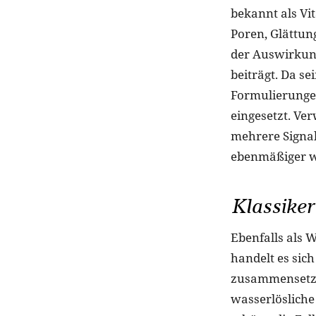
bekannt als Vi
Poren, Glättun
der Auswirkun
beiträgt. Da se
Formulierungen
eingesetzt. Ve
mehrere Signal
ebenmäßiger wi
Klassiker
Ebenfalls als W
handelt es sic
zusammensetzt 
wasserlösliche 