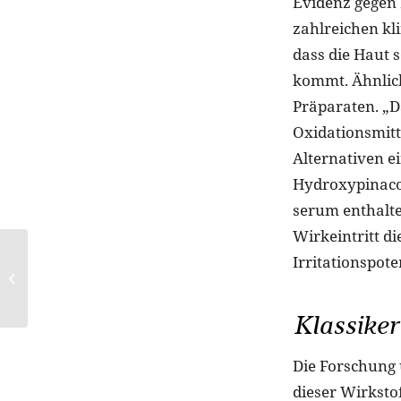
Evidenz gegen 
zahlreichen kli
dass die Haut 
kommt. Ähnlich
Präparaten. „D
Oxidationsmitt
Alternativen ei
Hydroxypinacol
serum enthalte
Wirkeintritt d
Irritationspot
Für lange Farbfreude:
Tattoo-Pflege
Klassiker
Die Forschung 
dieser Wirksto