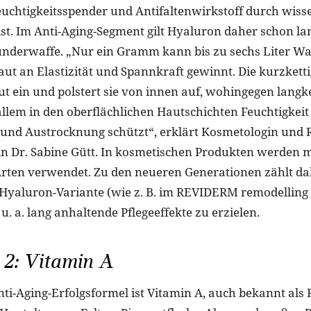
euchtigkeitsspender und Antifaltenwirkstoff durch wiss
ist. Im Anti-Aging-Segment gilt Hyaluron daher schon la
nderwaffe. „Nur ein Gramm kann bis zu sechs Liter Wa
ut an Elastizität und Spannkraft gewinnt. Die kurzkett
aut ein und polstert sie von innen auf, wohingegen langk
llem in den oberflächlichen Hautschichten Feuchtigkeit
 und Austrocknung schützt“, erklärt Kosmetologin un
n Dr. Sabine Gütt. In kosmetischen Produkten werden m
rten verwendet. Zu den neueren Generationen zählt dab
Hyaluron-Variante (wie z. B. im REVIDERM remodelling 
u. a. lang anhaltende Pflegeeffekte zu erzielen.
 2: Vitamin A
ti-Aging-Erfolgsformel ist Vitamin A, auch bekannt als 