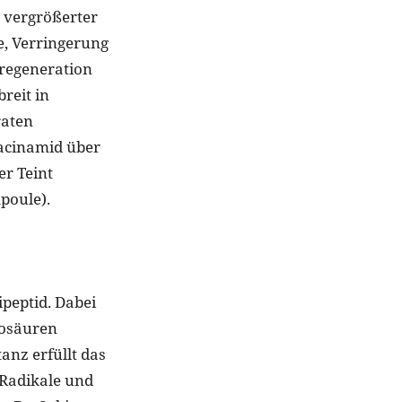
g vergrößerter
e, Verringerung
regeneration
reit in
raten
acinamid über
r Teint
poule).
ipeptid. Dabei
nosäuren
nz erfüllt das
 Radikale und