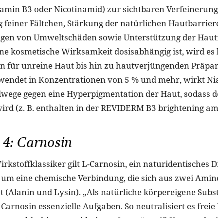
tamin B3 oder Nicotinamid) zur sichtbaren Verfeinerun
g feiner Fältchen, Stärkung der natürlichen Hautbarrier
gen von Umweltschäden sowie Unterstützung der Haut
ine kosmetische Wirksamkeit dosisabhängig ist, wird es b
 für unreine Haut bis hin zu hautverjüngenden Präpa
rwendet in Konzentrationen von 5 % und mehr, wirkt Ni
wege gegen eine Hyperpigmentation der Haut, sodass de
rd (z. B. enthalten in der REVIDERM B3 brightening am
 4: Carnosin
irkstoffklassiker gilt L-Carnosin, ein naturidentisches D
h um eine chemische Verbindung, die sich aus zwei Ami
(Alanin und Lysin). „Als natürliche körpereigene Substa
Carnosin essenzielle Aufgaben. So neutralisiert es freie