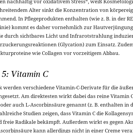
llen nachhaltig vor oxidativem Stress“, weiß Kosmetolog
tschreitendem Alter sinkt die Konzentration von körpere
mend. In Pflegeprodukten enthalten (wie z. B. in der 
inie) kommt es daher vornehmlich zur Hautverjüngung
ie durch sichtbares Licht und Infrarotstrahlung induzie
erzuckerungsreaktionen (Glycation) zum Einsatz. Zude
kturproteine wie Collagen vor vorzeitigem Abbau.
 5: Vitamin C
k werden verschiedene Vitamin-C-Derivate für die äußer
esetzt. Am direktesten wirkt dabei das reine Vitamin C
oder auch L-Ascorbinsäure genannt (z. B. enthalten i
 Zahlreiche Studien zeigen, dass Vitamin C die Kollagens
nd freie Radikale bekämpft. Außerdem wirkt es gegen Ak
„Ascorbinsäure kann allerdings nicht in einer Creme vera