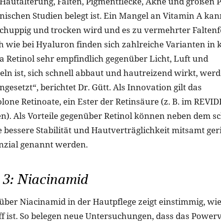
Hautalterung, Falten, Pigmentflecke, Akne und großen 
nischen Studien belegt ist. Ein Mangel an Vitamin A kan
schuppig und trocken wird und es zu vermehrter Falten
 wie bei Hyaluron finden sich zahlreiche Varianten in
a Retinol sehr empfindlich gegenüber Licht, Luft und
eln ist, sich schnell abbaut und hautreizend wirkt, w
ngesetzt“, berichtet Dr. Gütt. Als Innovation gilt das
one Retinoate, ein Ester der Retinsäure (z. B. im REVI
n). Als Vorteile gegenüber Retinol können neben dem s
ie bessere Stabilität und Hautverträglichkeit mitsamt ge
enzial genannt werden.
 3: Niacinamid
über Niacinamid in der Hautpflege zeigt einstimmig, wi
ff ist. So belegen neue Untersuchungen, dass das Power