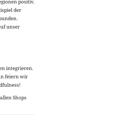
gionen positiv.
ispiel der
bunden.
auf unser
n integrieren.
n feiern wir
dfulness!
allen Shops