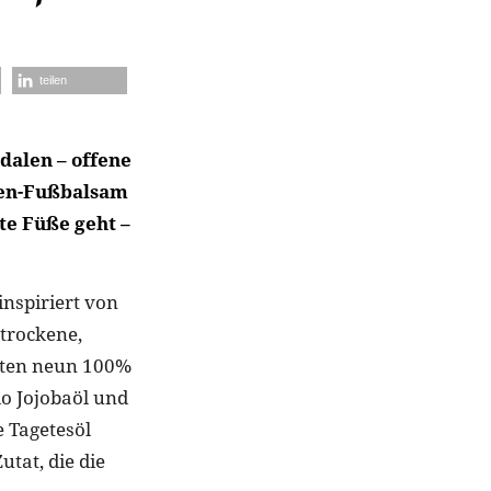
teilen
dalen – offene
gen-Fußbalsam
te Füße geht –
nspiriert von
 trockene,
arten neun 100%
io Jojobaöl und
 Tagetesöl
tat, die die