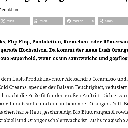
Redaktion
teilen
teilen
merken
teilen
0
ks, Flip-Flop, Pantoletten, Riemchen- oder Römersan
n gerade Hochsaison. Da kommt der neue Lush Oran
neue Superheld, wenn es um samtweiche und gepfleg
n dem Lush-Produktinventor Alessandro Commisso und i
Cold Creams, spendet der Balsam Feuchtigkeit, reduziert
nd macht die Füße fit für den großen Auftritt. Dich erw
gane Inhaltsstoffe und ein aufheitender Orangen-Duft: B
machen harte Haut geschmeidig, Bio Blutorangenöl sowie
robiell und Orangenschalenwachs ist Lushs magische Zu