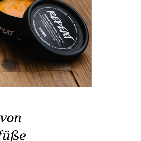
von
füße