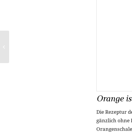
Der neue CurrentBody
Skin LED Hand
Perfector
Orange is
Die Rezeptur d
gänzlich ohne 
Orangenschalen