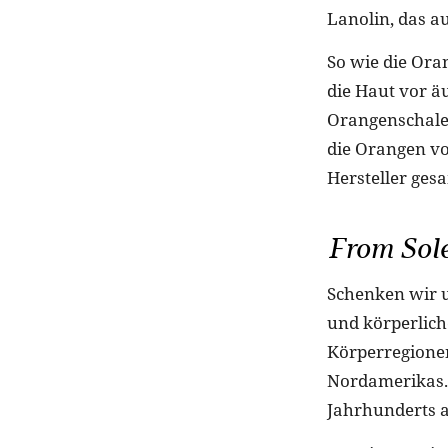
Lanolin, das a
So wie die Ora
die Haut vor ä
Orangenschalen
die Orangen vo
Hersteller ges
From Sole
Schenken wir u
und körperlich
Körperregionen
Nordamerikas. 
Jahrhunderts 