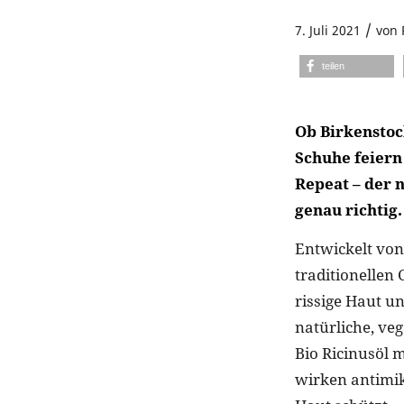
/
7. Juli 2021
von
teilen
Ob Birkenstoc
Schuhe feier
Repeat – der 
genau richtig.
Entwickelt vo
traditionellen 
rissige Haut u
natürliche, ve
Bio Ricinusöl 
wirken antimik