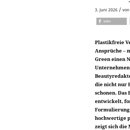
/
3. Juni 2026
vo
teilen
Plastikfreie 
Ansprüche – m
Green einen 
Unternehmen s
Beautyredakte
die nicht nur
schonen. Das 
entwickelt, f
Formulierunge
hochwertige p
zeigt sich di