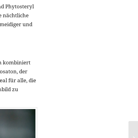
nd Phytosteryl
e nächtliche
hmeidiger und
lm kombiniert
osaton, der
l für alle, die
sbild zu