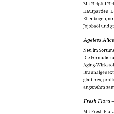
Mit Helpful He
Hautpartien. De
Ellenbogen, st
Jojobaöl und g
Ageless Alice
Neu im Sortime
Die Formulieru
Aging-Wirkstof
Braunalgenextr
glatteres, pral
angenehm samt
Fresh Flora 
Mit Fresh Flor