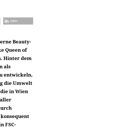
teilen
erne Beauty-
ke Queen of
. Hinter dem
n als
u entwickeln,
ig die Umwelt
 die in Wien
aller
durch
s konsequent
in FSC-