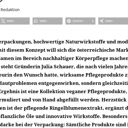
n
Redaktion
teilen
teilen
merken
teilen
0
Verpackungen, hochwertige Naturwirkstoffe und mod
it diesem Konzept will sich die österreichische Mar
Namen im Bereich nachhaltiger Körperpflege machen
teht Gründerin Julia Schauer, die nach vielen Jahre
urin den Wunsch hatte, wirksame Pflegeprodukte z
 Hautproblemen entgegenwirken, sondern gleichzeit
Ergebnis ist eine Kollektion veganer Pflegeprodukte,
ormuliert und von Hand abgefüllt werden. Herzstück 
n ist der pflegende Ringelblumenextrakt, ergänzt 
flanzliche Öle und innovative Wirkstoffe. Besonder
e Marke bei der Verpackung: Sämtliche Produkte sind 