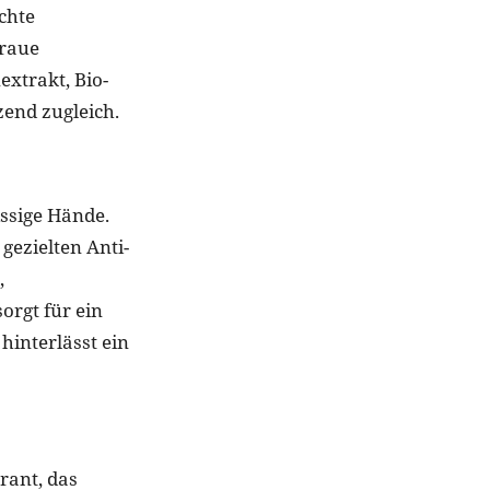
chte
 raue
extrakt, Bio-
zend zugleich.
issige Hände.
gezielten Anti-
,
orgt für ein
hinterlässt ein
rant, das