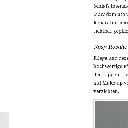
Schlafs intens
Macadamiate ve
Reparatur bean
sichtbar gepfle
Rosy Rosalie
Pflege und dez
hochwertige Pf
den Lippen Fris
auf Make-up ve
verzichten.
Shark FlexStyle
Marilyn Monroe