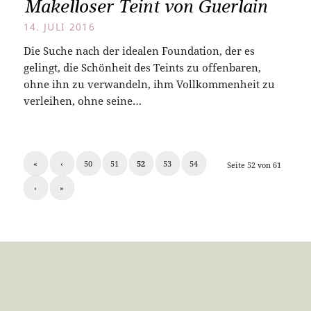
Makelloser Teint von Guerlain
14. JULI 2016
Die Suche nach der idealen Foundation, der es
gelingt, die Schönheit des Teints zu offenbaren,
ohne ihn zu verwandeln, ihm Vollkommenheit zu
verleihen, ohne seine…
«
‹
50
51
52
53
54
Seite 52 von 61
›
»