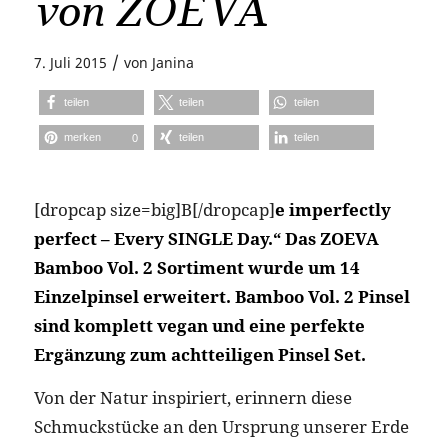
von ZOEVA
/
7. Juli 2015
von
Janina
teilen
teilen
teilen
merken
teilen
teilen
0
[dropcap size=big]B[/dropcap]
e imperfectly
perfect – Every SINGLE Day.“
Das ZOEVA
Bamboo Vol. 2 Sortiment wurde um 14
Einzelpinsel erweitert. Bamboo Vol. 2 Pinsel
sind komplett vegan und eine perfekte
Ergänzung zum achtteiligen Pinsel Set.
Von der Natur inspiriert, erinnern diese
Schmuckstücke an den Ursprung unserer Erde