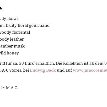
E
dy floral
: fruity floral gourmand
oody floriental
oody leather
: amber musk
wild honey
nd für ca. 50 Euro erhältlich. Die Kollektion ist ab dem 
∙A∙C Stores, bei
Ludwig Beck
und auf
www.maccosmet
le: M.A.C.