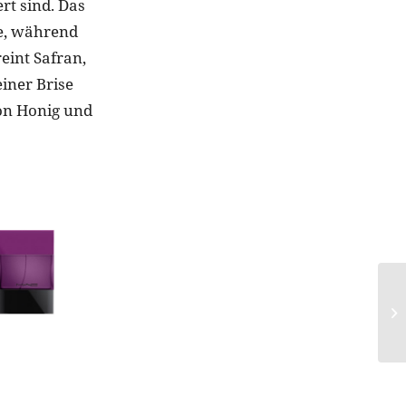
rt sind. Das
he, während
eint Safran,
iner Brise
von Honig und