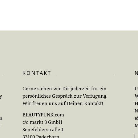
KONTAKT
Gerne stehen wir Dir jederzeit für ein
U
y
persönliches Gespräch zur Verfügung.
W
Wir freuen uns auf Deinen Kontakt!
H
N
BEAUTYPUNK.com
en
e
c/o markt 8 GmbH
d
M
Senefelderstraße 1
33100 Paderborn