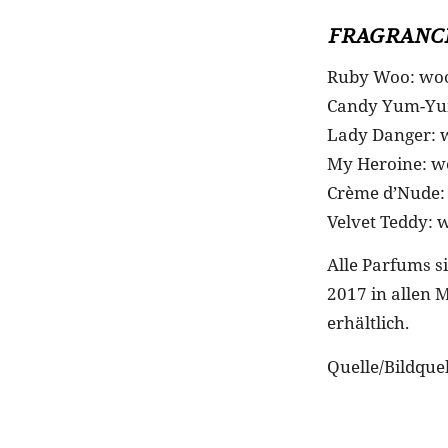
FRAGRANC
Ruby Woo: woo
Candy Yum-Yum
Lady Danger: w
My Heroine: w
Crème d’Nude
Velvet Teddy: 
Alle Parfums si
2017 in allen M
erhältlich.
Quelle/Bildquel