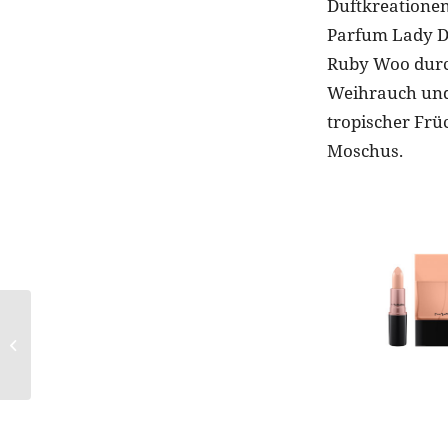
Duftkreationen,
Parfum Lady Da
Ruby Woo durch
Weihrauch und 
tropischer Frü
Moschus.
KENNT IHR SCHON
DIE NEUEN
SCHLAMM-MASKEN
VON STARSKIN?