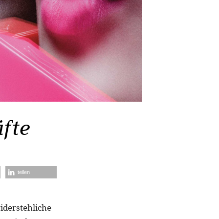
fte
teilen
iderstehliche