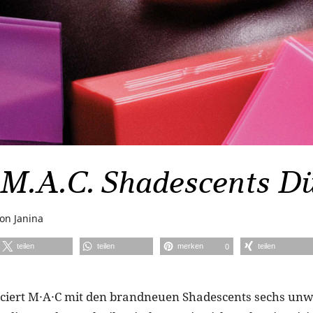
M.A.C. Shadescents Dü
von
Janina
teilen
teilen
merken
teilen
0
ciert M∙A∙C mit den brandneuen Shadescents sechs unw