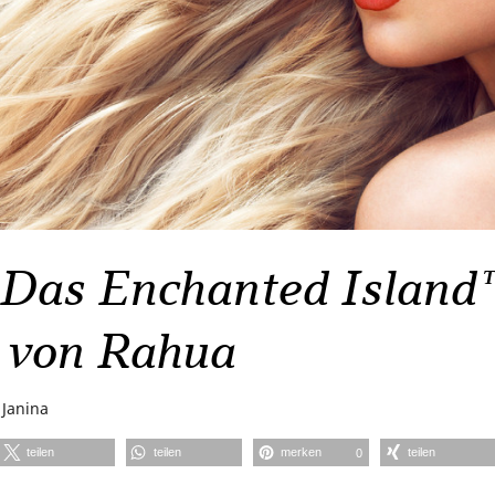
Das Enchanted Island™
 von Rahua
n
Janina
teilen
teilen
merken
teilen
0