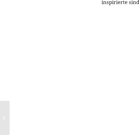
inspirierte si
M.A.C. BOLD & BAD
LASH MASCARA