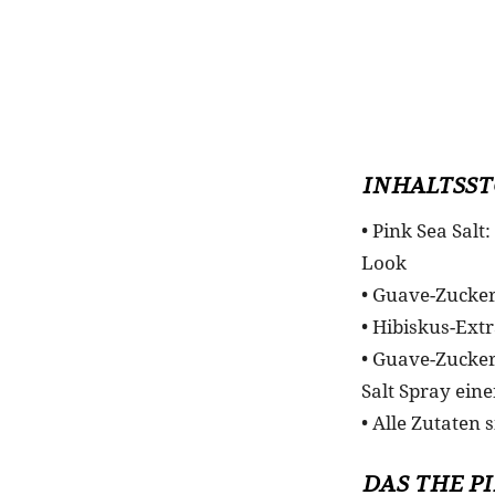
INHALTSST
• Pink Sea Salt
Look
• Guave-Zucker
• Hibiskus-Ext
• Guave-Zucker
Salt Spray ein
• Alle Zutaten 
DAS THE P