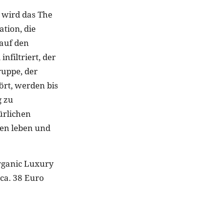
 wird das The
tion, die
 auf den
nfiltriert, der
uppe, der
rt, werden bis
g zu
ürlichen
en leben und
rganic Luxury
 ca. 38 Euro