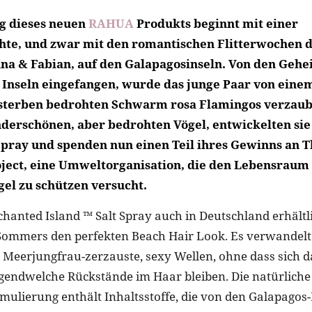
g dieses neuen
RAHUA
Produkts beginnt mit einer
hte, und zwar mit den romantischen Flitterwochen 
na & Fabian, auf den Galapagosinseln. Von den Geh
 Inseln eingefangen, wurde das junge Paar von eine
terben bedrohten Schwarm rosa Flamingos verzaube
derschönen, aber bedrohten Vögel, entwickelten si
 Spray und spenden nun einen Teil ihres Gewinns an T
ject, eine Umweltorganisation, die den Lebensraum 
el zu schützen versucht.
nchanted Island ™ Salt Spray auch in Deutschland erhältl
Sommers den perfekten Beach Hair Look. Es verwandelt
eerjungfrau-zerzauste, sexy Wellen, ohne dass sich da
rgendwelche Rückstände im Haar bleiben. Die natürlich
mulierung enthält Inhaltsstoffe, die von den Galapagos-