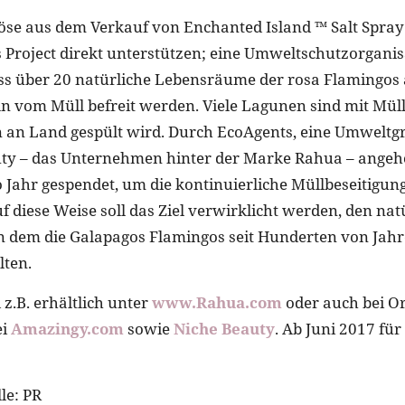
rlöse aus dem Verkauf von Enchanted Island ™ Salt Spray
 Project direkt unterstützen; eine Umweltschutzorganisa
ass über 20 natürliche Lebensräume der rosa Flamingos
 vom Müll befreit werden. Viele Lagunen sind mit Müll i
an Land gespült wird. Durch EcoAgents, eine Umweltgr
y – das Unternehmen hinter der Marke Rahua – angehö
o Jahr gespendet, um die kontinuierliche Müllbeseitigun
f diese Weise soll das Ziel verwirklicht werden, den nat
 dem die Galapagos Flamingos seit Hunderten von Jahr
lten.
z.B. erhältlich unter
www.Rahua.com
oder auch bei O
ei
Amazingy.com
sowie
Niche Beauty
. Ab Juni 2017 für
le: PR