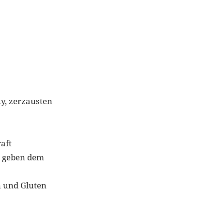
xy, zerzausten
aft
n geben dem
n und Gluten