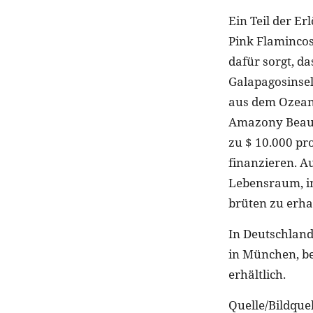
Ein Teil der E
Pink Flamincos
dafür sorgt, d
Galapagosinseln
aus dem Ozean 
Amazony Beaut
zu $ 10.000 pr
finanzieren. Au
Lebensraum, in
brüten zu erha
In Deutschland 
in München, b
erhältlich.
Quelle/Bildquel