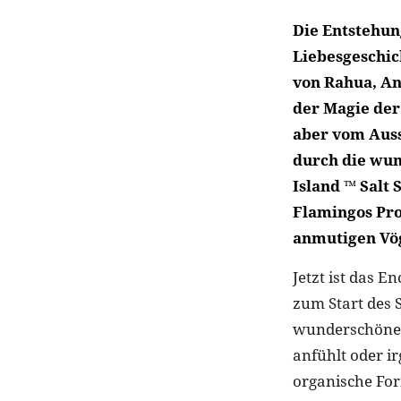
Die Entstehun
Liebesgeschic
von Rahua, An
der Magie der
aber vom Auss
durch die wun
Island ™ Salt
Flamingos Pro
anmutigen Vög
Jetzt ist das E
zum Start des 
wunderschöne M
anfühlt oder i
organische For