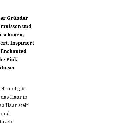
der Gründer
eimnissen und
m schönen,
rt. Inspiriert
e Enchanted
he Pink
dieser
ich und gibt
 das Haar in
s Haar steif
e und
Inseln