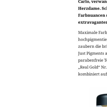
Carlo, verwan
Herzdame. Sch
Farbnuancen s
extravagante
Maximale Farbi
hochpigmentier
zaubern die br
Just Pigments 
parabenfreie Te
„Real Gold“ Nr.
kombiniert au