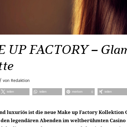
 UP FACTORY – Gla
tte
/
von
Redaktion
teilen
teilen
merken
teilen
0
 luxuriös ist die neue Make up Factory Kollektion 
n den legendären Abenden im weltberühmten Casino