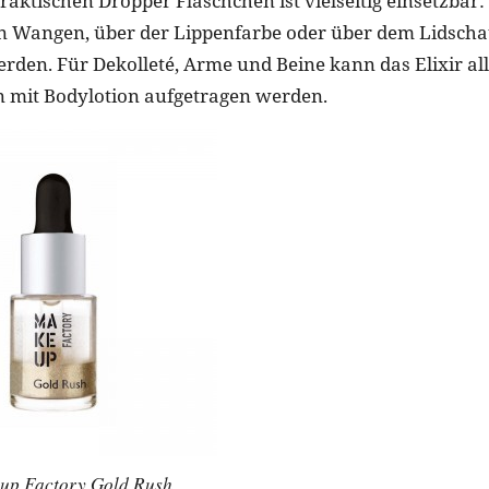
aktischen Dropper Fläschchen ist vielseitig einsetzbar: 
n Wangen, über der Lippenfarbe oder über dem Lidscha
den. Für Dekolleté, Arme und Beine kann das Elixir al
 mit Bodylotion aufgetragen werden.
up Factory Gold Rush