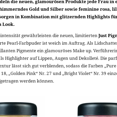
deln die neuen, glamourösen Produkte jede Frau in 
immerndes Gold und Silber sowie feminine rosa, lil
orgen in Kombination mit glitzernden Highlights fü
n Look.
ntensität gewährleisten die neuen, limitierten
Just Pi
te Pearl-Farbpuder ist weich im Auftrag. Als Lidschat
illanten Pigmente ein glamouröses Make up. Verführeri
als Highlighter auf Lippen, Augen und Dekolleté. Die pa
xtur lässt sich gut verblenden, sodass die Farben „Pure
 18, „Golden Pink“ Nr. 27 und „Bright Violet“ Nr. 39 einz
fgetragen werden können.