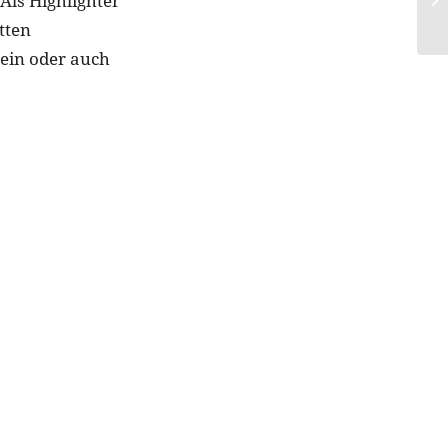
Als Highlighter
tten
lein oder auch