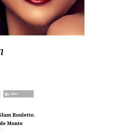
m
teilen
Glam Roulette.
 de Monte