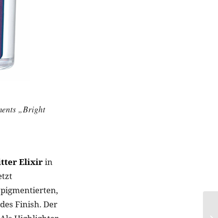
ments „Bright
tter Elixir
in
etzt
hpigmentierten,
des Finish. Der