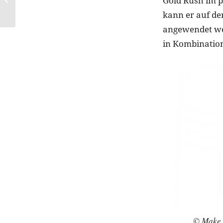
Gold Rush im pr
Seventies-Kleider
kann er auf de
angewendet wer
in Kombination
© Make 