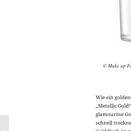
© Make up Fa
Wie ein goldene
„Metallic Gold“
glamouröse Gol
schnell trockn
Maximaler Style: