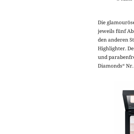
Die glamourö
jeweils fünf A
den anderen St
Highlighter. De
und parabenfre
Diamonds“ Nr. 