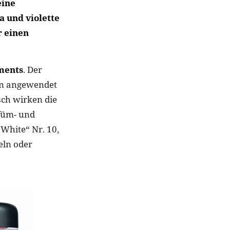
eine
a und violette
r einen
gments
. Der
ten angewendet
sch wirken die
rfüm- und
 White“ Nr. 10,
eln oder