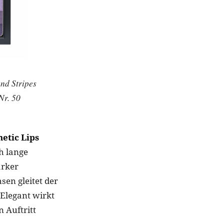
nd Stripes
Nr. 50
etic Lips
h lange
arker
sen gleitet der
 Elegant wirkt
 Auftritt