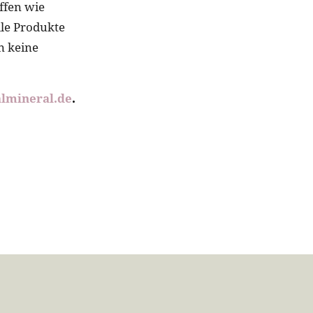
ffen wie
lle Produkte
n keine
almineral.de
.