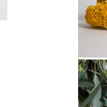
neomist: Creme-
Serum mit
Sofortwirkung