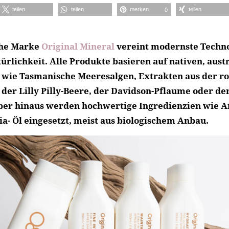
teilen
teilen
merken
teilen
0
che Marke
Original Mineral
vereint modernste Techno
ürlichkeit. Alle Produkte basieren auf nativen, aust
n wie Tasmanische Meeresalgen, Extrakten aus der r
 der Lilly Pilly-Beere, der Davidson-Pflaume oder de
ber hinaus werden hochwertige Ingredienzien wie Ar
- Öl eingesetzt, meist aus biologischem Anbau.