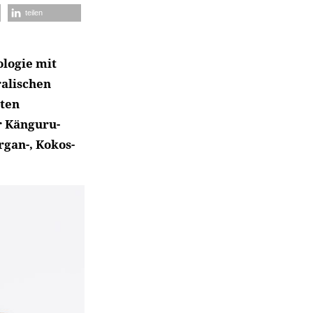
teilen
logie mit
ralischen
oten
r Känguru-
gan-, Kokos-