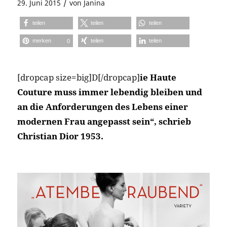
/
29. Juni 2015
von
Janina
teilen
teilen
teilen
merken
teilen
teilen
0
[dropcap size=big]D[/dropcap]
ie Haute
Couture muss immer lebendig bleiben und
an die Anforderungen des Lebens einer
modernen Frau angepasst sein“, schrieb
Christian Dior 1953.