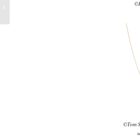
©H
Herbst/Winter bei
Designerin Lena
Hoschek?
©Tom Sh
w