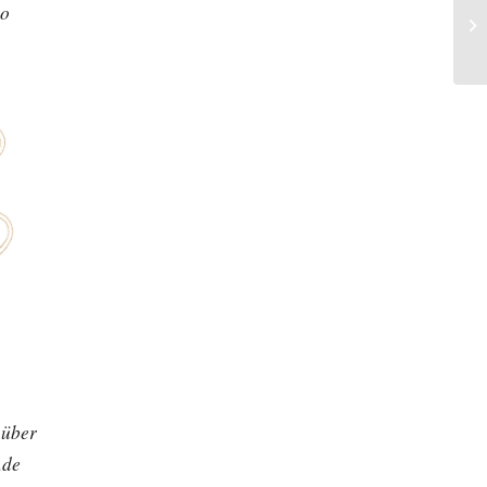
ro
 über
.de