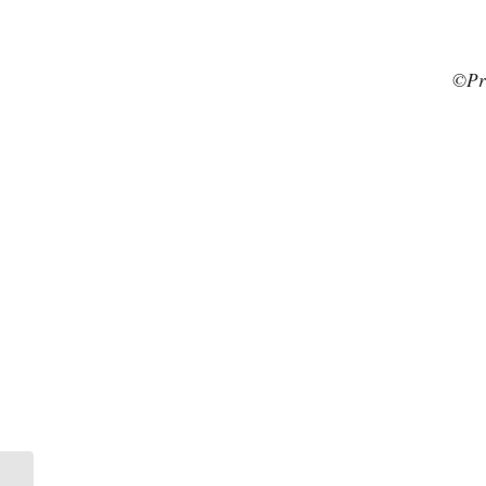
©Pr
Was trägt man im