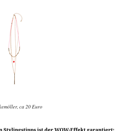
emöller, ca 20 Euro
n Stylingstipps ist der WOW-Effekt garantiert: