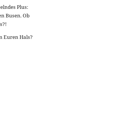
elndes Plus:
en Busen. Ob
s?!
um Euren Hals?