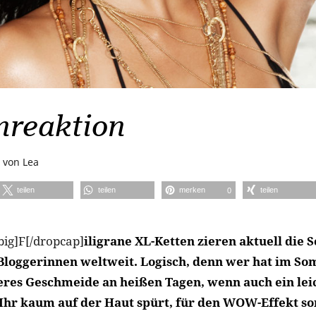
nreaktion
von
Lea
teilen
teilen
merken
teilen
0
big]F[/dropcap]
iligrane XL-Ketten zieren aktuell die
-Bloggerinnen weltweit. Logisch, denn wer hat im S
eres Geschmeide an heißen Tagen, wenn auch ein lei
 Ihr kaum auf der Haut spürt, für den WOW-Effekt so