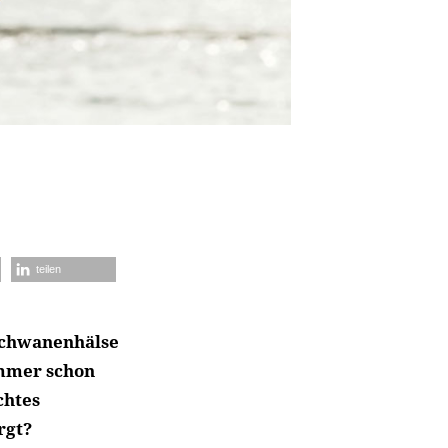
teilen
 Schwanenhälse
ommer schon
chtes
rgt?