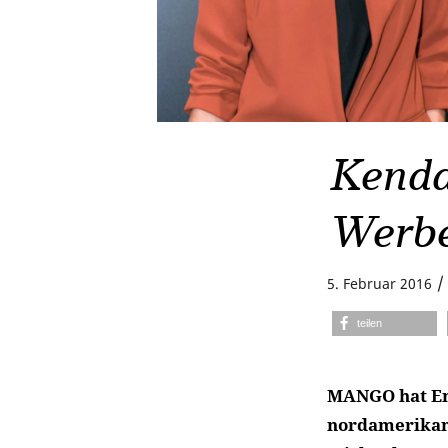
Kendal
Werbe
/
5. Februar 2016
teilen
MANGO hat End
nordamerikani