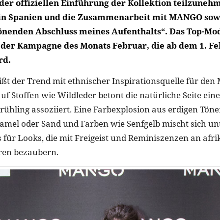
der offiziellen Einführung der Kollektion teilzunehm
 in Spanien und die Zusammenarbeit mit MANGO sowi
önenden Abschluss meines Aufenthalts“. Das Top-Mode
der Kampagne des Monats Februar, die ab dem 1. F
rd.
eißt der Trend mit ethnischer Inspirationsquelle für den
uf Stoffen wie Wildleder betont die natürliche Seite ein
ühling assoziiert. Eine Farbexplosion aus erdigen Tön
mel oder Sand und Farben wie Senfgelb mischt sich unte
s für Looks, die mit Freigeist und Reminiszenzen an afr
en bezaubern.