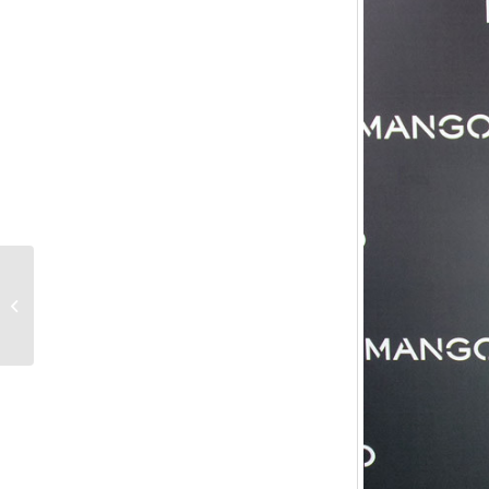
Slipdresses: Für
Drunter und Drüber