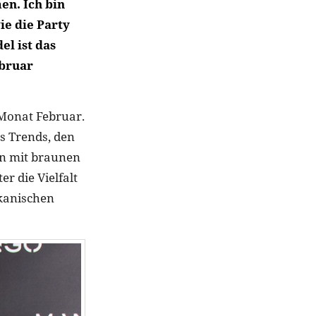
en. Ich bin
e die Party
l ist das
ebruar
 Monat Februar.
es Trends, den
en mit braunen
r die Vielfalt
ikanischen