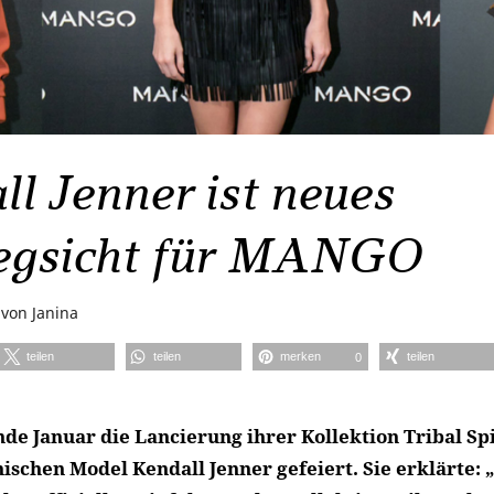
l Jenner ist neues
gsicht für MANGO
von
Janina
teilen
teilen
merken
teilen
0
e Januar die Lancierung ihrer Kollektion Tribal Sp
schen Model Kendall Jenner gefeiert. Sie erklärte: „