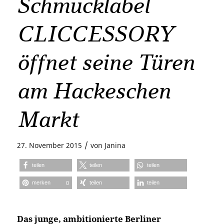
Schmucklabel
CLICCESSORY
öffnet seine Türen
am Hackeschen
Markt
/
27. November 2015
von
Janina
teilen
teilen
teilen
merken
teilen
teilen
0
Das junge, ambitionierte Berliner