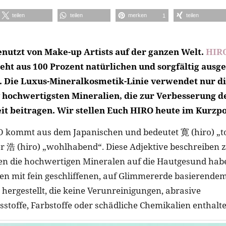
teilen
teilen
merken
teilen
1
enutzt von Make-up Artists auf der ganzen Welt.
HIR
eht aus 100 Prozent natürlichen und sorgfältig ausg
n. Die Luxus-Mineralkosmetik-Linie verwendet nur di
v hochwertigsten Mineralien, die zur Verbesserung d
t beitragen. Wir stellen Euch HIRO heute im Kurzpor
 kommt aus dem Japanischen und bedeutet 寛 (hiro) „to
r 浩 (hiro) „wohlhabend“. Diese Adjektive beschreiben 
den die hochwertigen Mineralen auf die Hautgesund habe
n mit fein geschliffenen, auf Glimmererde basierende
 hergestellt, die keine Verunreinigungen, abrasive
stoffe, Farbstoffe oder schädliche Chemikalien enthalte