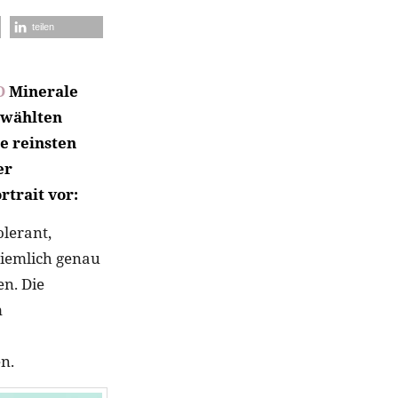
teilen
O
Minerale
ewählten
e reinsten
er
trait vor:
lerant,
ziemlich genau
n. Die
m
n.