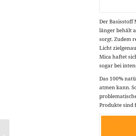
Der Basisstoff 
länger behält 
sorgt. Zudem r
Licht zielgena
Mica haftet si
sogar bei inten
Das 100% natür
atmen kann. So
problematische
Produkte sind 
Für feines Haar:
BIOLAGE AQUA GEL