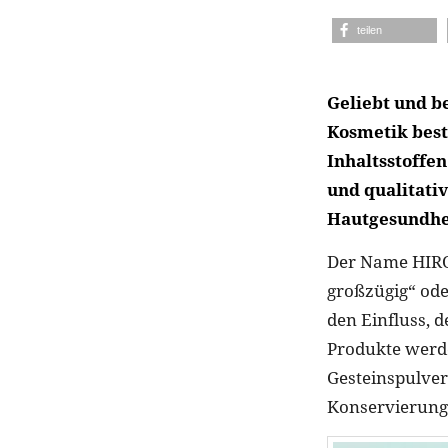
teilen
Geliebt und b
Kosmetik best
Inhaltsstoffe
und qualitati
Hautgesundhei
Der Name HIRO
großzügig“ ode
den Einfluss, 
Produkte werde
Gesteinspulver
Konservierungs