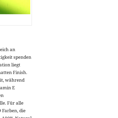
reich an
tigkeit spenden
tion liegt
atten Finish.
eit, während
tamin E
en
e. Für alle
9 Farben, die