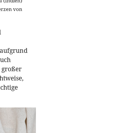
a (Indien)
Herzen von
l
 aufgrund
Auch
 großer
htweise,
chtige