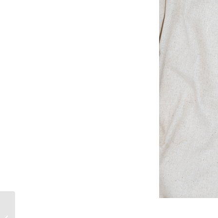
ARYA LAYA lanciert
MIRACLE MASK: