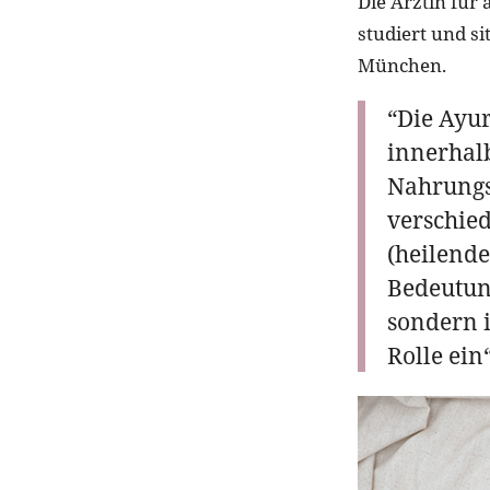
Die Ärztin für
studiert und s
München.
“Die Ayur
innerhal
Nahrungs
verschie
(heilend
Bedeutun
sondern i
Rolle ein