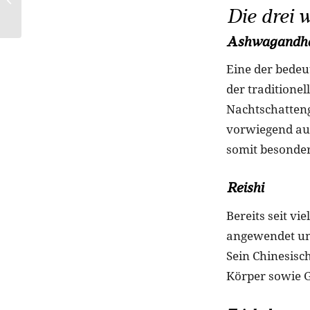
Dreiteilige
Die drei 
Maskenserie
Ashwagandh
Eine der bedeu
der traditione
Nachtschatteng
vorwiegend au
somit besonder
Reishi
Bereits seit vi
angewendet und
Sein Chinesisc
Körper sowie G