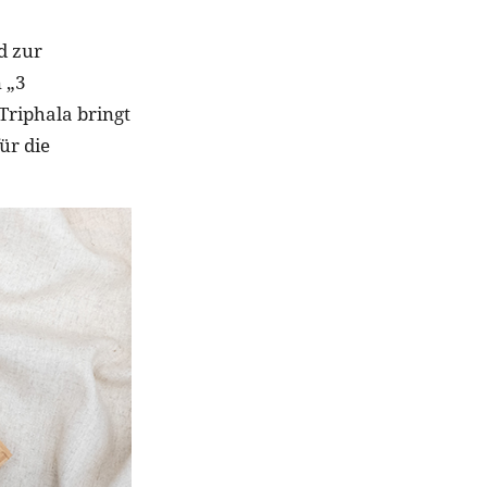
d zur
 „3
Triphala bringt
ür die