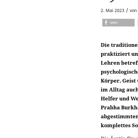
/
2. Mai 2023
vo
teilen
Die traditione
praktiziert un
Lehren betref
psychologisch
Körper, Geist
im Alltag auc
Helfer und We
Prabha Burkha
abgestimmten 
komplettes So