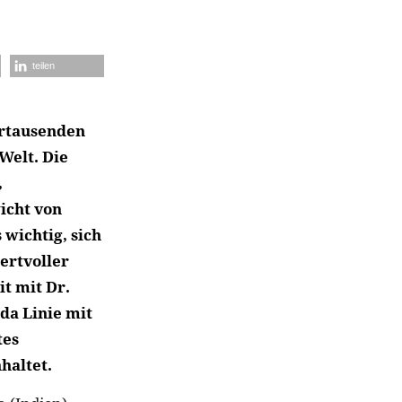
teilen
ahrtausenden
Welt. Die
,
icht von
wichtig, sich
ertvoller
t mit Dr.
da Linie mit
tes
haltet.