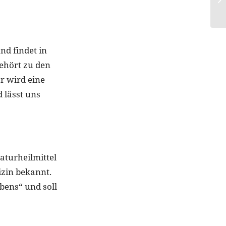
d findet in
gehört zu den
r wird eine
 lässt uns
Naturheilmittel
izin bekannt.
bens“ und soll