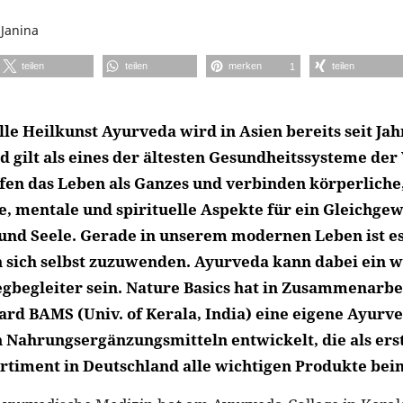
n
Janina
teilen
teilen
merken
teilen
1
lle Heilkunst Ayurveda wird in Asien bereits seit J
d gilt als eines der ältesten Gesundheitssysteme der 
fen das Leben als Ganzes und verbinden körperliche
e, mentale und spirituelle Aspekte für ein Gleichgew
 und Seele. Gerade in unserem modernen Leben ist es 
h sich selbst zuzuwenden. Ayurveda kann dabei ein w
gbegleiter sein. Nature Basics hat in Zusammenarbei
rd BAMS (Univ. of Kerala, India) eine eigene Ayurve
Nahrungsergänzungsmitteln entwickelt, die als ers
rtiment in Deutschland alle wichtigen Produkte bein