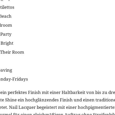
tilettos
 Beach
rdroom
 Party
 Bright
o Their Room
eaving
nday-Fridays
 ein perfektes Finish mit einer Haltbarkeit von bis zu d
te Shine ein hochglänzendes Finish und einen tradition
etet. Nail Lacquer begeistert mit einer hochpigmentierte
ormel für einen gleichmäßigen Auftrag ohne Streifenbi