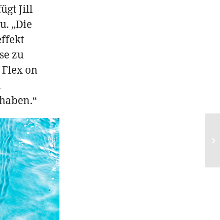
̈gt Jill
u. „Die
ffekt
se zu
 Flex on
h
 haben.“