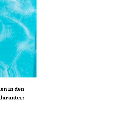
en in den
 darunter: