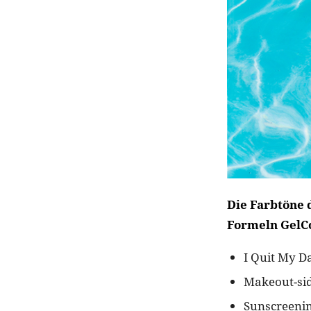
Die Farbtöne
Formeln GelCol
I Quit My D
Makeout-si
Sunscreenin