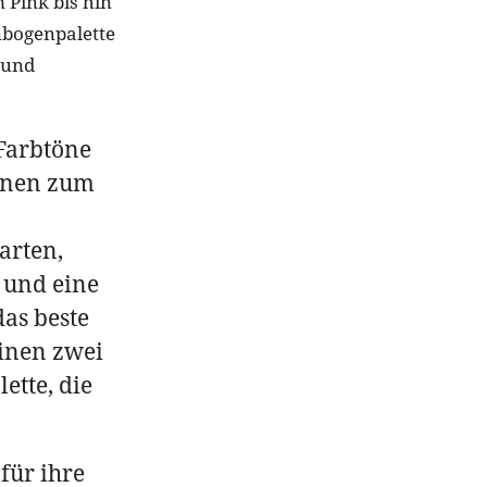
 Pink bis hin
nbogenpalette
n und
Farbtöne
nnen zum
arten,
 und eine
das beste
einen zwei
ette, die
ür ihre