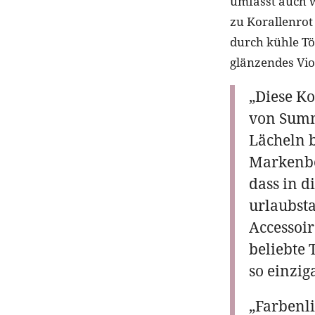
umfasst auch w
zu Korallenrot
durch kühle To
glänzendes Viol
„Diese Ko
von Summ
Lächeln 
Markenbo
dass in d
urlaubsta
Accessoir
beliebte 
so einzig
„Farbenli