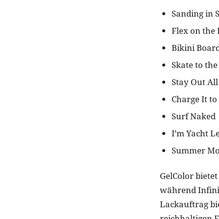
Sanding in S
Flex on the
Bikini Boa
Skate to the
Stay Out All
Charge It t
Surf Naked
I’m Yacht L
Summer Mo
GelColor bietet
während Infini
Lackauftrag bi
reichhaltigen F