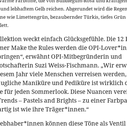
arme Farbtöne, die von Bubblegum-Rosa und kräftigem
 und lebhaftem Gelb reichen. Abgerundet wird die Rege
̈ne wie Limettengrün, bezaubernder Türkis, tiefes Grü
ett.
llektion weckt einfach Glücksgefühle. Die 12 
er Make the Rules werden die OPI-Lover*i
bringen“, erwähnt OPI-Mitbegründerin und
tschafterin Suzi Weiss-Fischmann. „Wir erw
iesem Jahr viele Menschen verreisen werden,
ugliche Maniküre und Pediküre ist wirklich 
e für jeden Sommerlook. Diese Nuancen ver
Trends – Pastels and Brights – zu einer Farbpal
artig ist wie ihre Träger*innen.“
ebhaber*innen können diese Töne als Ventil f