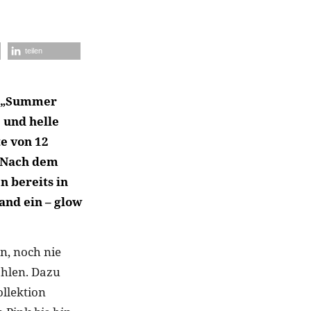
teilen
ie „Summer
 und helle
e von 12
. Nach dem
n bereits in
and ein – glow
n, noch nie
ahlen. Dazu
ollektion