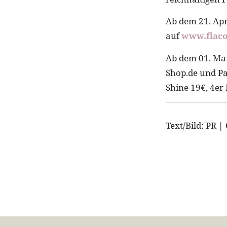
Ab dem 21. Apr
auf
www.flaco
Ab dem 01. Mai
Shop.de und Pa
Shine 19€, 4er 
Text/Bild: PR |