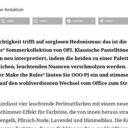
on
Redaktion
teilen
teilen
merken
teilen
0
chtigkeit trifft auf sorglosen Hedonismus: das ist d
s“ Sommerkollektion von OPI. Klassische Pastelltöne
 neu interpretiert, indem die beiden zu einer Palett
̈hlichen, leuchtenden Nuancen verschmolzen werden
 Make the Rules“ läuten Sie OOO-PI ein und stimme
auf den wohlverdienten Wechsel vom Office zum Str
 umfasst vier leuchtende Perlmuttfarben mit einem neue
himmer-Effekt für Farbtöne, die von innen heraus str
nengelb, Pfirsich-Nude, Lavendel und Himmelblau. Die K