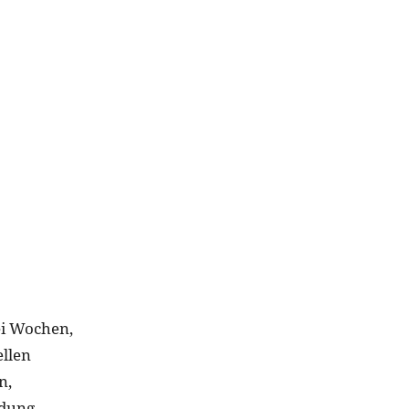
rei Wochen,
ellen
n,
ldung.