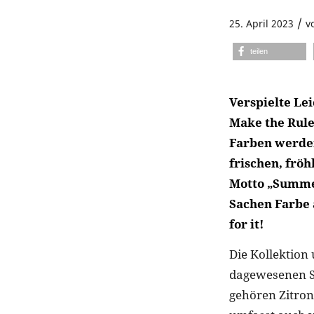
/
25. April 2023
v
teilen
Verspielte Lei
Make the Rule
Farben werden
frischen, fro
Motto „Summer
Sachen Farbe 
for it!
Die Kollektion
dagewesenen Sc
gehören Zitro