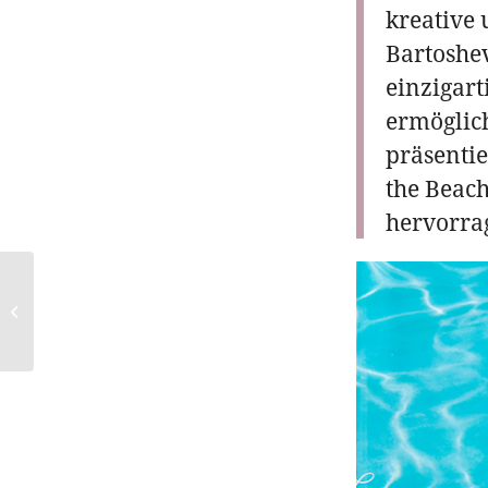
kreative u
Bartoshev
einzigart
ermöglic
präsenti
the Beach
hervorra
Armani beauty
Experte Michael
Latus: Armani-
Parfum-Favoriten zum
Verschenke...