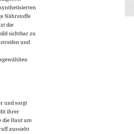
ynthetisierten
ge Nährstoffe
zt die
ld sichtbar zu
sstreifen und
usgewählten
er und sorgt
it ihrer
ie die Haut am
raff aussieht