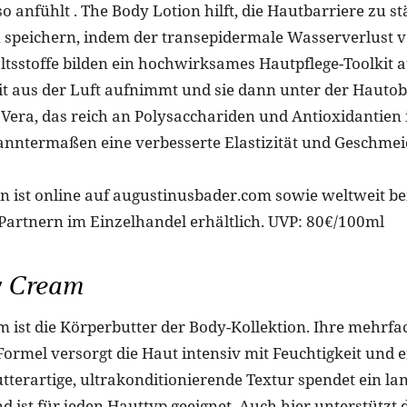
o anfühlt . The Body Lotion hilft, die Hautbarriere zu s
u speichern, indem der transepidermale Wasserverlust 
altsstoffe bilden ein hochwirksames Hautpflege-Toolkit 
it aus der Luft aufnimmt und sie dann unter der Hautob
 Vera, das reich an Polysacchariden und Antioxidantien 
kanntermaßen eine verbesserte Elastizität und Geschmei
n ist online auf augustinusbader.com sowie weltweit be
artnern im Einzelhandel erhältlich. UVP: 80€/100ml
y Cream
 ist die Körperbutter der Body-Kollektion. Ihre mehrfa
ormel versorgt die Haut intensiv mit Feuchtigkeit und e
butterartige, ultrakonditionierende Textur spendet ein l
d ist für jeden Hauttyp geeignet. Auch hier unterstützt 