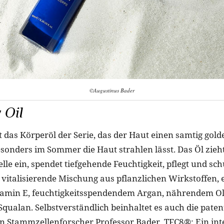
©Augustinus Bader
 Oil
st das Körperöl der Serie, das der Haut einen samtig go
esonders im Sommer die Haut strahlen lässt. Das Öl zieht
e ein, spendet tiefgehende Feuchtigkeit, pflegt und schü
 vitalisierende Mischung aus pflanzlichen Wirkstoffen, 
tamin E, feuchtigkeitsspendendem Argan, nährendem Ol
ualan. Selbstverständlich beinhaltet es auch die paten
n Stammzellenforscher Professor Bader, TFC8®: Ein inte