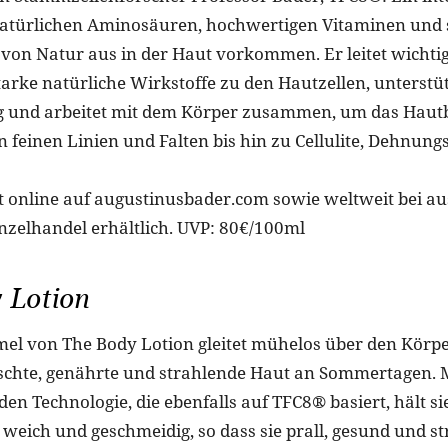
atürlichen Aminosäuren, hochwertigen Vitaminen und s
 von Natur aus in der Haut vorkommen. Er leitet wichti
tarke natürliche Wirkstoffe zu den Hautzellen, unterstüt
 und arbeitet mit dem Körper zusammen, um das Hautbi
 feinen Linien und Falten bis hin zu Cellulite, Dehnung
st online auf augustinusbader.com sowie weltweit bei a
nzelhandel erhältlich. UVP: 80€/100ml
 Lotion
rmel von The Body Lotion gleitet mühelos über den Körp
rischte, genährte und strahlende Haut an Sommertagen. M
en Technologie, die ebenfalls auf TFC8® basiert, hält s
weich und geschmeidig, so dass sie prall, gesund und st