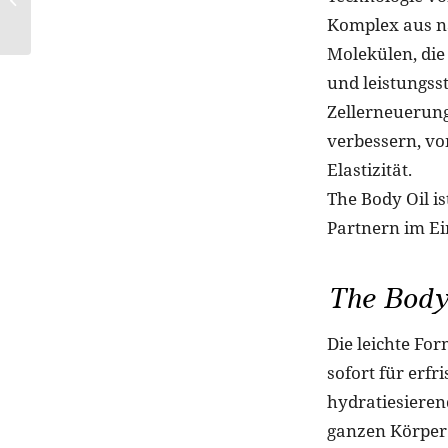
Muttertag
Komplex aus n
Molekülen, die
und leistungss
Zellerneuerung
verbessern, von
Elastizität.
The Body Oil i
Partnern im Ei
The Body
Die leichte Fo
sofort für erf
hydratiesierend
ganzen Körper 