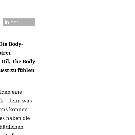
teilen
Die Body-
drei
 Oil, The Body
usst zu fühlen
lden eine
ck – denn was
-Fans können
nes haben die
chädlichen