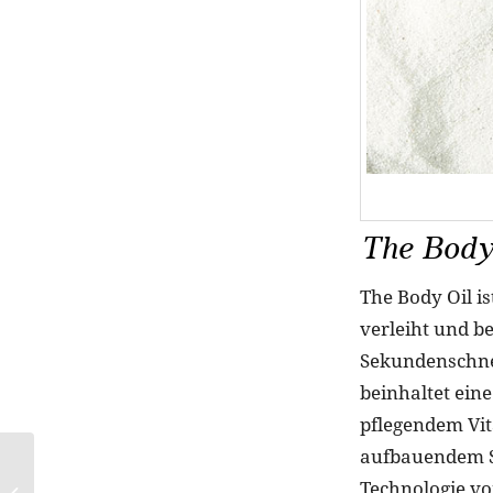
The Body
The Body Oil i
verleiht und b
Sekundenschnell
beinhaltet eine
pflegendem Vi
aufbauendem Sq
Schöne Beauty-
Technologie vo
Geschenke zum