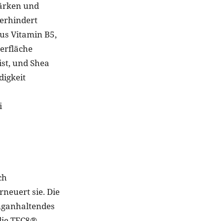
tärken und
verhindert
aus Vitamin B5,
erfläche
ist, und Shea
digkeit
i
ch
rneuert sie. Die
anganhaltendes
die TFC8®-