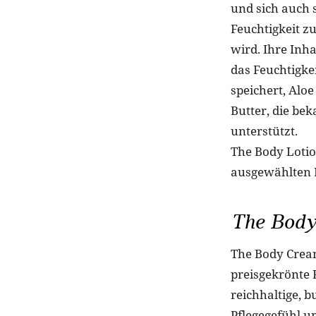
und sich auch s
Feuchtigkeit z
wird. Ihre Inh
das Feuchtigke
speichert, Aloe
Butter, die be
unterstützt.
The Body Lotio
ausgewählten P
The Bod
The Body Cream
preisgekrönte F
reichhaltige, 
Pflegegefühl un