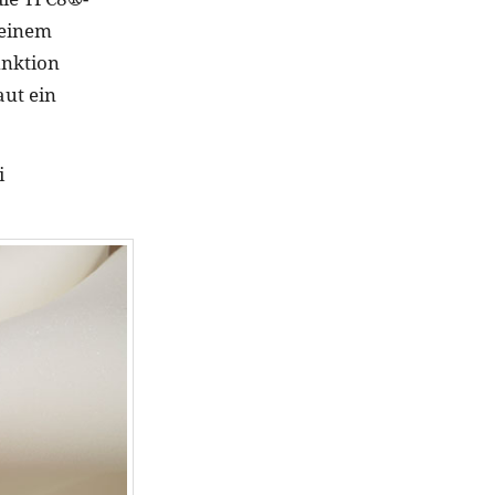
 einem
unktion
aut ein
i