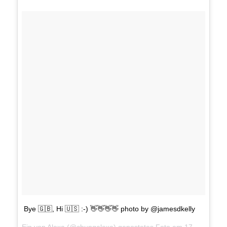
Bye 🇬🇧, Hi 🇺🇸 :-) 👋👋👋👋 photo by @jamesdkelly
Ein von Alexa (@chungalexa) gepostetes Foto am
17. Jan 2015 um 4:45 Uhr