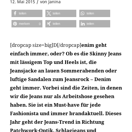
/
12. Mai 2015
von
Janina
teilen
teilen
teilen
merken
teilen
teilen
0
[dropcap size=big]D[/dropcap]
enim geht
einfach immer, oder? Ob es die Skinny Jeans
mit lässigem Top und Heels ist, die
Jeansjacke an lauen Sommerabenden oder
luftige Sandalen zum Jeansrock – Denim
geht immer. Vorbei sind die Zeiten, in denen
wir die Jeans nur als Arbeitshose gesehen
haben. Sie ist ein Must-have für jede
Fashionista und immer brandaktuell. Dieses
Jahr geht der Jeans-Trend in Richtung
Patchwork-Optik, Schlagjeans und