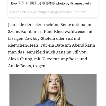
Bye 🇬🇧, Hi 🇺🇸 :-) 👋👋👋👋 photo by @jamesdkelly
Ein von Alexa (@chungalexa) gepostetes Foto am
17. Jan 2015 um 4:45 Uhr
Jeanskleider setzen schöne Beine optimal in
Szene. Kombiniert Euer Kleid wahlweise mit
lässigen Cowboy-Stiefeln oder süß mit
Riemchen-Heels. Für ein Date am Abend kann
man das Jeanskleid auch ganz im Stil von
Alexa Chung, mit Glitzerstrumpfhose und
Ankle-Boots, tragen.