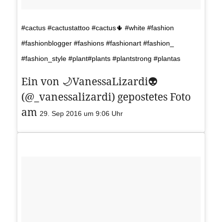
#cactus #cactustattoo #cactus🌵 #white #fashion
#fashionblogger #fashions #fashionart #fashion_
#fashion_style #plant#plants #plantstrong #plantas
Ein von 🌙VanessaLizardi👽
(@_vanessalizardi) gepostetes Foto
am
29. Sep 2016 um 9:06 Uhr