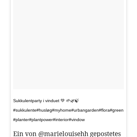
Sukkulentparty i vinduet 💚 🌱🌿🍃
#sukkulente#husløg#myhome#urbangarden#flora#green
#planter#plantpower#interior#vindow
Ein von @marielouisehh gepostetes