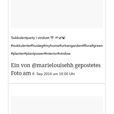
Sukkulentparty i vinduet 💚 🌱🌿🍃
#sukkulente#husløg#myhome#urbangarden#flora#green
#planter#plantpower#interior#vindow
Ein von @marielouisehh gepostetes
Foto am
8. Sep 2016 um 10:00 Uhr