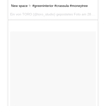
New space ✨ #greeninterior #crassula #moneytree
Ein von TORO (@toro_studio) gepostetes Foto am
28. Sep 2016 um 7:18 Uhr