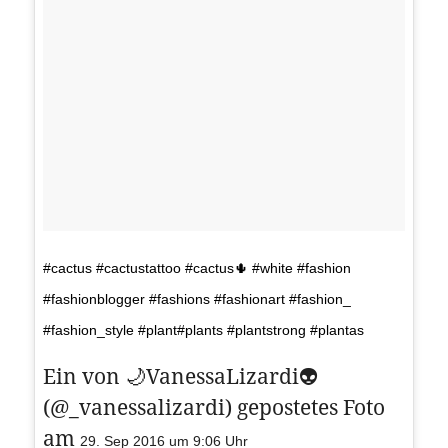
#cactus #cactustattoo #cactus🌵 #white #fashion
#fashionblogger #fashions #fashionart #fashion_
#fashion_style #plant#plants #plantstrong #plantas
Ein von 🌙VanessaLizardi👽
(@_vanessalizardi) gepostetes Foto
am
29. Sep 2016 um 9:06 Uhr