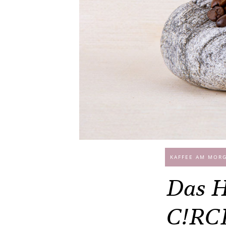
KAFFEE AM MOR
Das 
C!RC