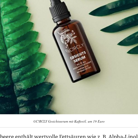
©C!RCLY Gesichtsserum mit Kaffeeöl, um 19 Euro
beere enthält wertvolle Fettsäuren wie z. B. Alpha-Lino