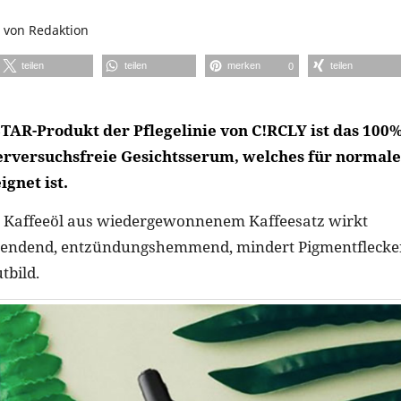
von
Redaktion
teilen
teilen
merken
teilen
0
STAR-Produkt der Pflegelinie von C!RCLY ist das 100%
erversuchsfreie Gesichtsserum, welches für normale
gnet ist.
e Kaffeeöl aus wiedergewonnenem Kaffeesatz wirkt
spendend, entzündungshemmend, mindert Pigmentflecken
tbild.