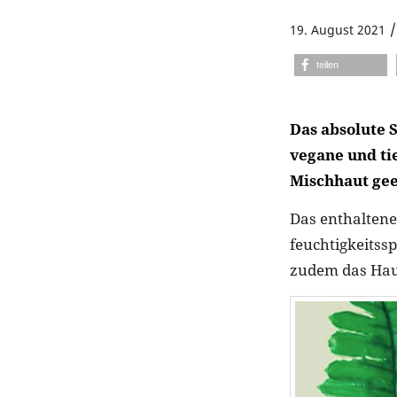
/
19. August 2021
teilen
Das absolute 
vegane und ti
Mischhaut geei
Das enthalten
feuchtigkeits
zudem das Hau