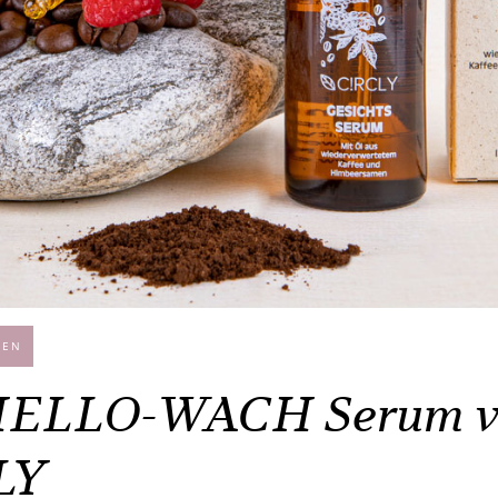
GEN
HELLO-WACH Serum v
LY