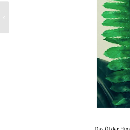
I WANT YOU NAKED
erweitert sein
Sortiment um
Haarpflege-Produkte
Das Öl der Him