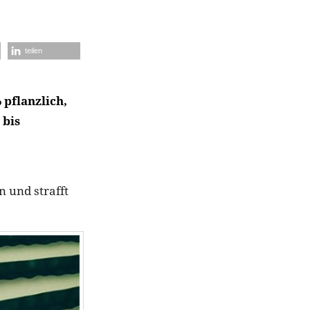
teilen
 pflanzlich,
 bis
 und strafft