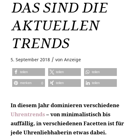
DAS SIND DIE
AKTUELLEN
TRENDS
/
5. September 2018
von
Anzeige
teilen
teilen
teilen
merken
teilen
teilen
0
In diesem Jahr dominieren verschiedene
Uhrentrends
– von minimalistisch bis
auffällig, in verschiedenen Facetten ist für
jede Uhrenliebhaberin etwas dabei.