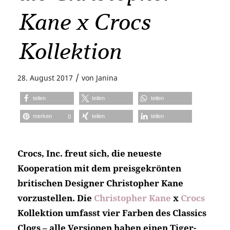
Kane x Crocs
Kollektion
/
28. August 2017
von
Janina
teilen
teilen
teilen
merken
teilen
teilen
0
Crocs, Inc. freut sich, die neueste
Kooperation mit dem preisgekrönten
britischen Designer Christopher Kane
vorzustellen. Die
Christopher Kane
x
Crocs
Kollektion umfasst vier Farben des Classics
Clogs – alle Versionen haben einen Tiger-