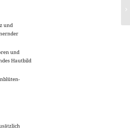
nz und
inernder
Poren und
endes Hautbild
enblüten-
usätzlich