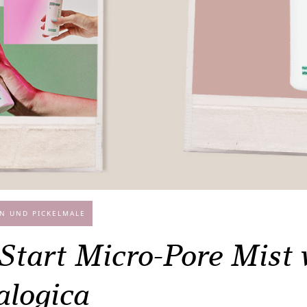
N UND PICKELMALE
 Start Micro-Pore Mist 
logica