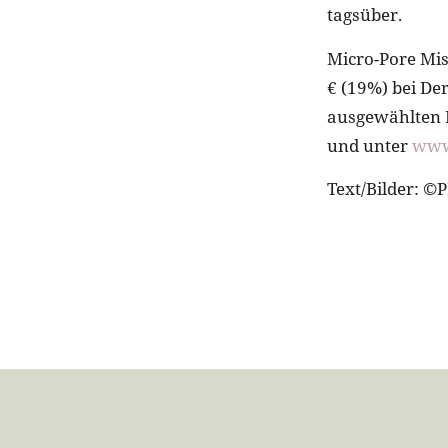
tagsüber.
Micro-Pore Mis
€ (19%) bei D
ausgewählten R
und unter
www
Text/Bilder: ©