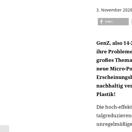
3. November 202
teilen
GenZ, also 14
ihre Probleme
großes Thema.
neue Micro-Po
Erscheinungsb
nachhaltig ve
Plastik!
Die hoch-effek
talgreduzieren
unregelmäßige