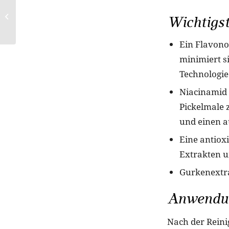
LIGHT TIGHTENING
CREAM von JANSSEN
Wichtigst
COSMETICS
Ein Flavono
minimiert s
Technologie
Niacinamid 
Pickelmale 
und einen a
Eine antiox
Extrakten u
Gurkenextrak
Anwendu
Nach der Reini