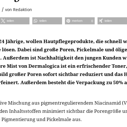
/
0
von
Redaktion
teilen
teilen
merken
teilen
0
-24 Jährige, wollen Hautpflegeprodukte, die schnell 
 lösen. Dabei sind große Poren, Pickelmale und ölige
 Außerdem ist Nachhaltigkeit den jungen Kunden wi
re Mist von Dermalogica ist ein erfrischender Toner,
ild großer Poren sofort sichtbar reduziert und das 
rfeinert. Außerdem besteht die Verpackung zu 50% 
tive Mischung aus pigmentregulierendem Niacinamid (V
den Inhaltsstoffen minimiert sichtbar die Porengröße un
 Pigmentierung und Pickelmale aus.