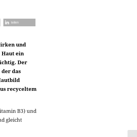
teilen
wirken und
 Haut ein
chtig. Der
 der das
Hautbild
aus recyceltem
itamin B3) und
d gleicht