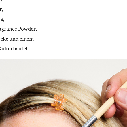
r,
a,
agrance Powder,
lacke und einem
ulturbeutel.