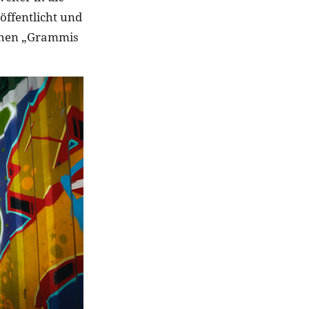
̈ffentlicht und
schen „Grammis