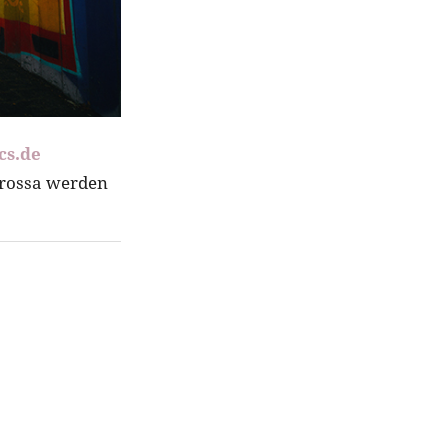
cs.de
grossa werden