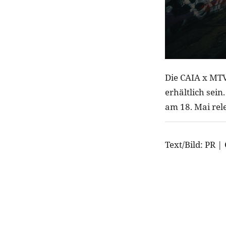
Die CAIA x MTV
erhältlich se
am 18. Mai rele
Text/Bild: PR |