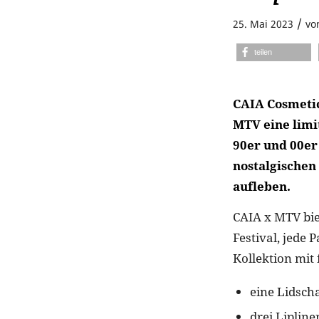
/
25. Mai 2023
vo
teilen
CAIA Cosmetic
MTV eine limi
90er und 00er
nostalgischen
aufleben.
CAIA x MTV bie
Festival, jede 
Kollektion mit
eine Lidscha
drei Lipliner