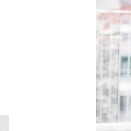
Neu von L‘Oréal Paris:
GLAM BEIGE