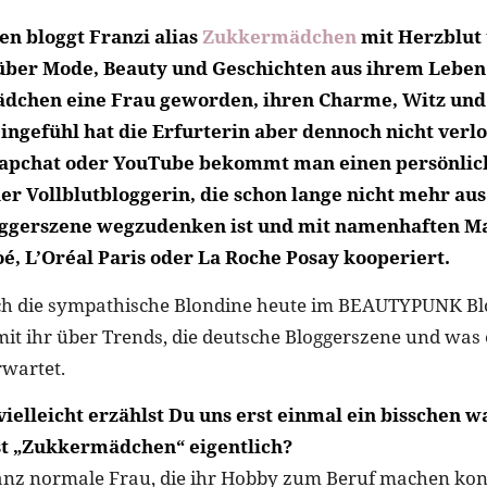
en bloggt Franzi alias
Zukkermädchen
mit Herzblut
über Mode, Beauty und Geschichten aus ihrem Leben.
ädchen eine Frau geworden, ihren Charme, Witz und
ingefühl hat die Erfurterin aber dennoch nicht verlo
napchat oder YouTube bekommt man einen persönlic
er Vollblutbloggerin, die schon lange nicht mehr aus
oggerszene wegzudenken ist und mit namenhaften M
é, L’Oréal Paris oder La Roche Posay kooperiert.
ch die sympathische Blondine heute im BEAUTYPUNK Blo
it ihr über Trends, die deutsche Bloggerszene und was 
rwartet.
vielleicht erzählst Du uns erst einmal ein bisschen w
st „Zukkermädchen“ eigentlich?
nz normale Frau, die ihr Hobby zum Beruf machen konn