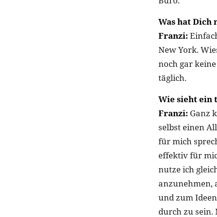
Büro.
Was hat Dich m
Franzi:
Einfach
New York. Wies
noch gar keine
täglich.
Wie sieht ein 
Franzi:
Ganz kl
selbst einen Al
für mich sprec
effektiv für m
nutze ich glei
anzunehmen, au
und zum Ideen 
durch zu sein.