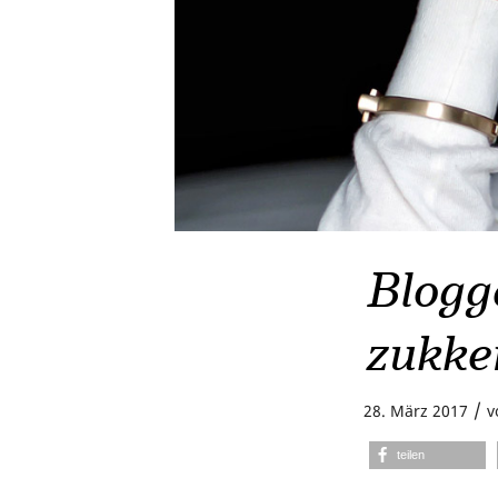
Blogge
zukke
/
28. März 2017
v
teilen