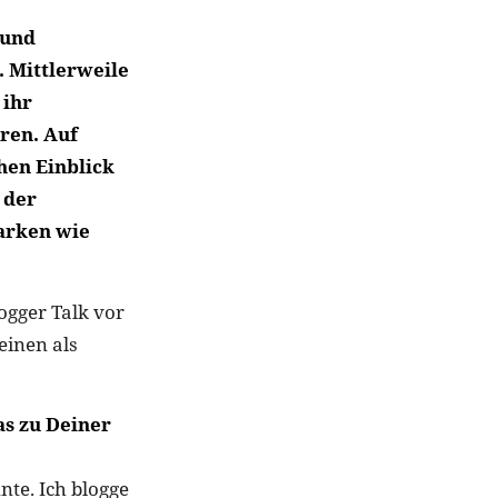
 und
 Mittlerweile
 ihr
ren. Auf
hen Einblick
 der
arken wie
gger Talk vor
einen als
as zu Deiner
te. Ich blogge