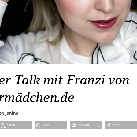
r Talk mit Franzi von
rmädchen.de
on
Janina
teilen
teilen
merken
teilen
3