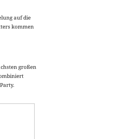
elung auf die
litters kommen
nächsten großen
kombiniert
Party.