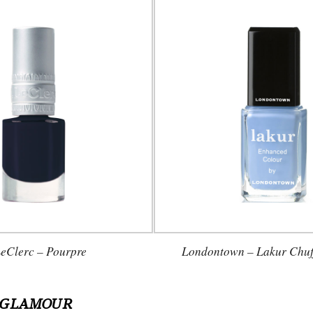
LeClerc – Pourpre
Londontown – Lakur Chuff
 GLAMOUR