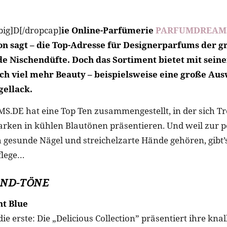
big]D[/dropcap]
ie Online-Parfümerie
PARFUMDREAM
n sagt – die Top-Adresse für Designerparfums der 
e Nischendüfte. Doch das Sortiment bietet mit seine
ch viel mehr Beauty – beispielsweise eine große Aus
ellack.
DE hat eine Top Ten zusammengestellt, in der sich T
ken in kühlen Blautönen präsentieren. Und weil zur p
gesunde Nägel und streichelzarte Hände gehören, gibt’s
flege…
END-TÖNE
t Blue
ie erste: Die „Delicious Collection” präsentiert ihre knal