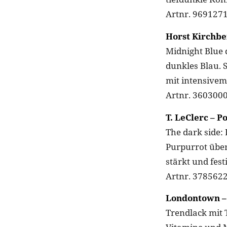
Artnr. 9691271
Horst Kirchbe
Midnight Blue d
dunkles Blau. 
mit intensivem
Artnr. 3603000
T. LeClerc – P
The dark side:
Purpurrot über
stärkt und fest
Artnr. 3785622
Londontown – 
Trendlack mit 