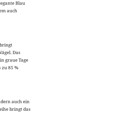
legante Blau
dem auch
bringt
Nägel. Das
 in graue Tage
s zu 85 %
ndern auch ein
eihe bringt das