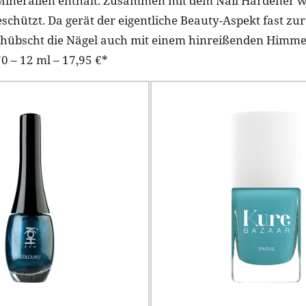
Mineralien enthält. Zusammen mit dem Nail Hardener w
eschützt. Da gerät der eigentliche Beauty-Aspekt fast z
s hübscht die Nägel auch mit einem hinreißenden Himme
0 – 12 ml – 17,95 €*