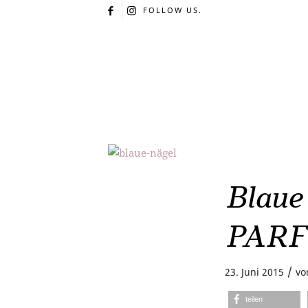
FOLLOW US.
Blaue
PAR
/
23. Juni 2015
v
teilen