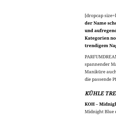
[dropcap size=
der Name scho
und aufregend
Kategorien no
trendigem Nag
PARFUMDREAMS.
spannender Mar
Maniküre auch 
die passende P
KÜHLE TR
KOH – Midnigh
Midnight Blue d