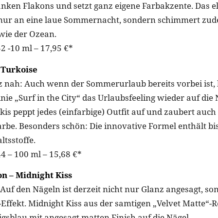
lanken Flakons und setzt ganz eigene Farbakzente. Das e
t nur an eine laue Sommernacht, sondern schimmert zu
wie der Ozean.
2 -10 ml – 17,95 €*
 Turkoise
nah: Auch wenn der Sommerurlaub bereits vorbei ist, 
nie „Surf in the City“ das Urlaubsfeeling wieder auf die 
is peppt jedes (einfarbige) Outfit auf und zaubert auch
arbe. Besonders schön: Die innovative Formel enthält bi
ltsstoffe.
4 – 100 ml – 15,68 €*
 – Midnight Kiss
 Auf den Nägeln ist derzeit nicht nur Glanz angesagt, so
-Effekt. Midnight Kiss aus der samtigen „Velvet Matte“-R
igsblau mit angesagt matten Finish auf die Nägel.