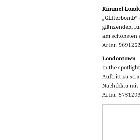
Rimmel London
„Glitterbomb“ 
glänzenden, fu
am schönsten a
Artnr. 9691262
Londontown – 
In the spotligh
Auftritt zu st
Nachtblau mit 
Artnr. 5751203