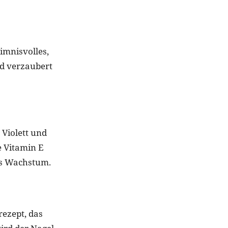
imnisvolles,
nd verzaubert
Violett und
e Vitamin E
das Wachstum.
rezept, das