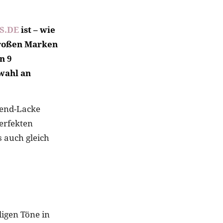
S.DE
ist – wie
großen Marken
n 9
wahl an
rend-Lacke
erfekten
 auch gleich
ligen Töne in