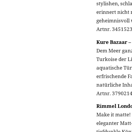
stylishen, sch
erinnert nich
geheimnisvoll 
Artnr. 3451523
Kure Bazaar –
Dem Meer ganz 
Turkoise der Li
aquatische Türk
erfrischende F
natürliche Inha
Artnr. 3790214
Rimmel London
Make it matte!
eleganter Matt
tiefdunkle Kön