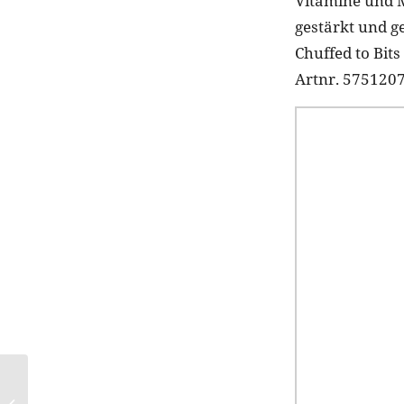
Vitamine und 
gestärkt und g
Chuffed to Bit
Artnr. 5751207
„Shop the Runway
Jewels“