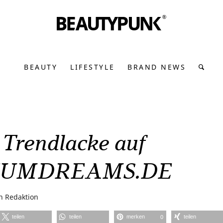
BEAUTY
LIFESTYLE
BRAND NEWS
 Trendlacke auf
FUMDREAMS.DE
on
Redaktion
teilen
teilen
merken
teilen
0