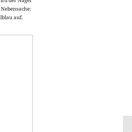
ird der Nagel
ur Nebensache:
lblau auf.