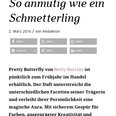
So anmutig wie ein
Schmetterling
/
2. März 2016
von
Redaktion
teilen
teilen
teilen
merken
teilen
teilen
0
Pretty Butterfly von
Betty Barclay
ist
pünktlich zum Frühjahr im Handel
erhältlich. Der Duft unterstreicht die
unterschiedlichen Facetten seiner Trägerin
und verleiht ihrer Persönlichkeit eine
magische Aura. Mit sicherem Gespür für
Farben, ausgeprägter Kreativität und