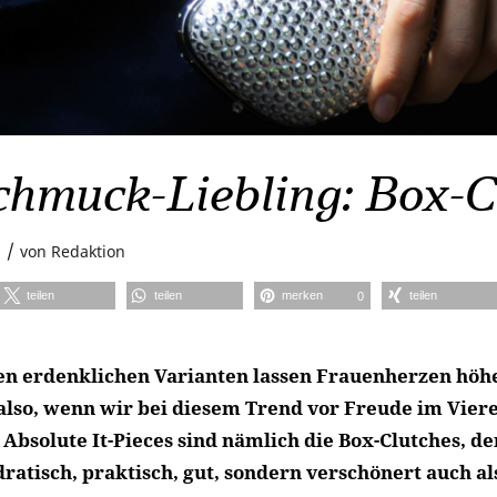
hmuck-Liebling: Box-C
/
5
von
Redaktion
teilen
teilen
merken
teilen
0
len erdenklichen Varianten lassen Frauenherzen höh
lso, wenn wir bei diesem Trend vor Freude im Viere
Absolute It-Pieces sind nämlich die Box-Clutches, de
dratisch, praktisch, gut, sondern verschönert auch a