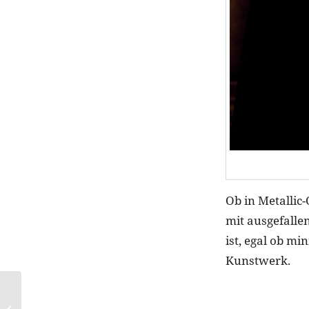
Ob in Metallic-
mit ausgefalle
ist, egal ob mi
Kunstwerk.
NEU: I Love …
limitierte Pflegesets