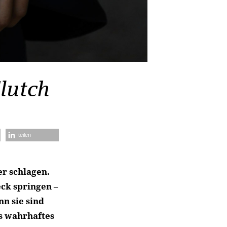
lutch
teilen
er schlagen.
ck springen –
nn sie sind
ls wahrhaftes