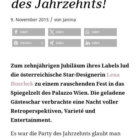
des Jahrzehnts!
/
9. November 2015
von
Janina
teilen
teilen
teilen
merken
teilen
teilen
0
Zum zehnjährigen Jubiläum ihres Labels lud
die österreichische Star-Designerin
Lena
Hoschek
zu einem rauschenden Fest in das
Spiegelzelt des Palazzo Wien. Die geladene
Gästeschar verbrachte eine Nacht voller
Retroperspektiven, Varieté und
Entertainment.
Es war die Party des Jahrzehnts glaubt man