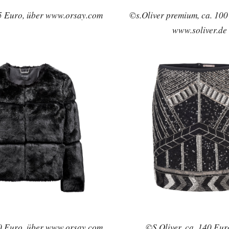
5 Euro, über www.orsay.com
©s.Oliver premium, ca. 100
www.soliver.de
0 Euro, über www.orsay.com
©S.Oliver, ca. 140 Eur