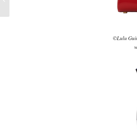
p2 Collection
©Lulu Guin
w