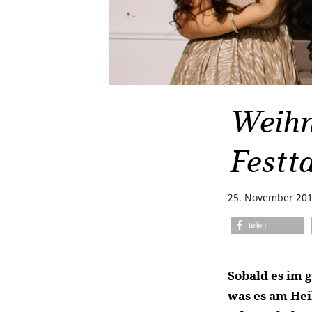
Weihn
Festt
25. November 20
teilen
Sobald es im g
was es am Hei