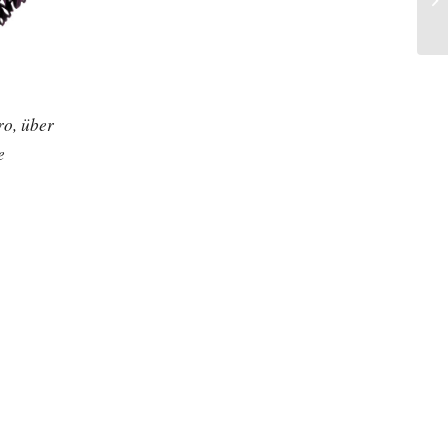
o, über
e