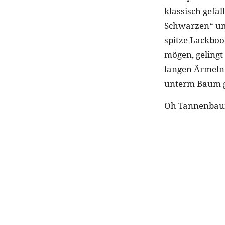
klassisch gefal
Schwarzen“ um
spitze Lackboot
mögen, gelingt
langen Ärmeln.
unterm Baum g
Oh Tannenbaum,