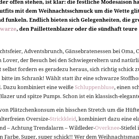
r offen stehen, ist klar: die festliche Modesaison h
Outfits mit dem Weihnachtsschmuck um die Wette gli
 funkeln. Endlich bieten sich Gelegenheiten, die g
hwarze
, den Paillettenblazer oder die sündhaft teure
htsfeier, Adventsbrunch, Gänsebratenessen bei Oma, C
 Lover, der Besuch bei den Schwiegereltern und natürli
 selbst fordern es geradezu heraus, sich richtig schick 
o bitte im Schrank! Wählt statt ihr eine schwarze Stoffh
l. Dazu kombiniert eine weiße
Schluppenbluse
, einen s
lazer und spitze Pumps. Schon ist ein klassisch-elegantes
on Plätzchenkonsum ein bisschen Stretch um die Hüfte
lterfreien Oversize-
Strickkleid
, kombiniert dazu eine el
nd – Achtung Trendalarm – Wildleder-
Overknee
-Stiefel
n Farbe. Super, super schick!! Wer dem Weihnachtsman