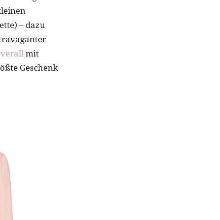
kleinen
ette) – dazu
extravaganter
verall
mit
rößte Geschenk