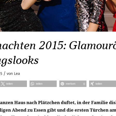
achten 2015: Glamour
agslooks
/
15
von
Lea
teilen
teilen
merken
teilen
0
anzen Haus nach Plätzchen duftet, in der Familie dis
ligen Abend zu Essen gibt und die ersten Türchen a