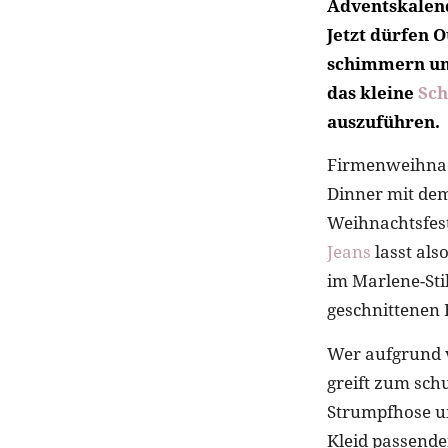
Adventskalende
Jetzt dürfen 
schimmern und
das kleine
Sc
auszuführen.
Firmenweihnac
Dinner mit dem
Weihnachtsfest
Jeans
lasst als
im Marlene-Sti
geschnittenen B
Wer aufgrund v
greift zum schu
Strumpfhose u
Kleid passende