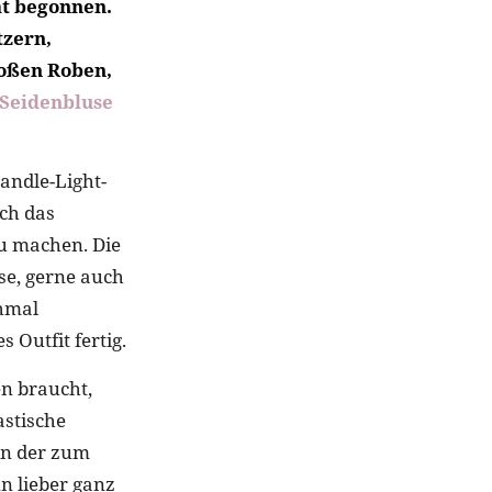
at begonnen.
tzern,
roßen Roben,
Seidenbluse
andle-Light-
ch das
zu machen. Die
ose, gerne auch
chmal
 Outfit fertig.
n braucht,
astische
 in der zum
n lieber ganz