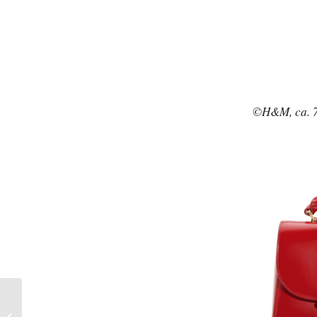
©H&M, ca. 7
Limitiert: I LOVE MY