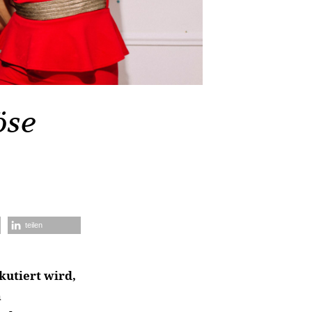
öse
teilen
kutiert wird,
m