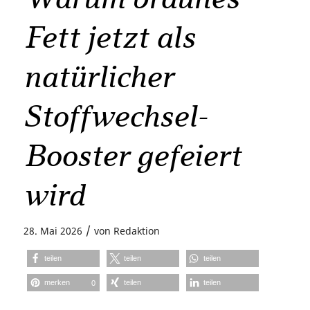
Fett jetzt als
natürlicher
Stoffwechsel-
Booster gefeiert
wird
/
28. Mai 2026
von
Redaktion
teilen
teilen
teilen
merken
teilen
teilen
0