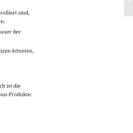
lliert sind,
en.
Dauer der
eizen könnten,
h ist die
-Sun-Produkte: