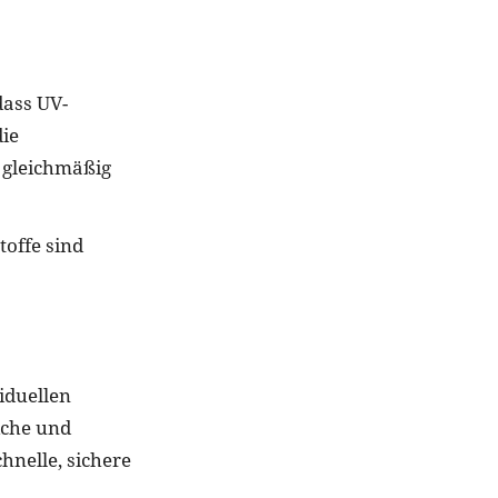
dass UV-
die
 gleichmäßig
toffe sind
iduellen
iche und
hnelle, sichere