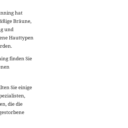
nning hat
mäßige Bräune,
ng und
dene Hauttypen
rden.
ng finden Sie
tenen
ten Sie einige
ezialisten,
, die die
bgestorbene