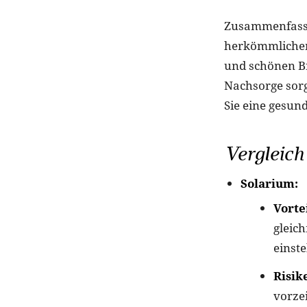
Zusammenfassen
herkömmlichen
und schönen Br
Nachsorge sorg
Sie eine gesun
Vergleich
Solarium:
Vorte
gleich
einste
Risik
vorze