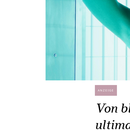
ANZEIGE
Von bl
ultim