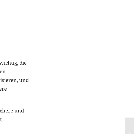
ichtig, die
den
isieren, und
ere
ichere und
g.