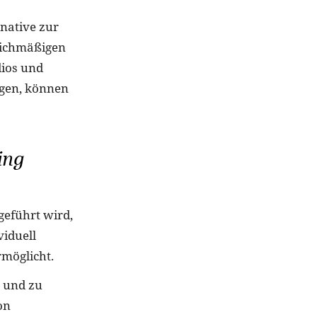
native zur
eichmäßigen
dios und
lgen, können
ing
eführt wird,
viduell
rmöglicht.
 und zu
on