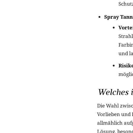
Schut
Spray Tann
Vortei
Strahl
Farbi
und l
Risik
möglic
Welches i
Die Wahl zwisc
Vorlieben und 
allmählich aufg
Lösung, besond