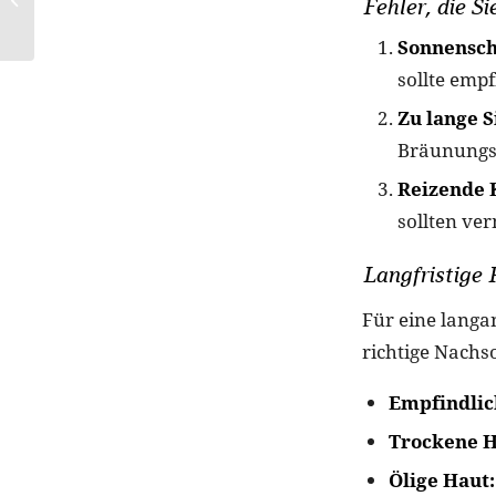
Fehler, die Si
Frühling
Sonnensch
sollte emp
Zu lange S
Bräunungss
Reizende 
sollten ve
Langfristige 
Für eine langa
richtige Nachs
Empfindlic
Trockene H
Ölige Haut: