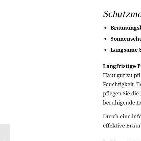
Schutzma
Bräunungsb
Sonnenschu
Langsame S
Langfristige 
Haut gut zu pf
Feuchtigkeit. 
pflegen Sie di
beruhigende In
Durch eine inf
effektive Bräu
„Lavender Latte“ ist
der Kaffee-Trend im