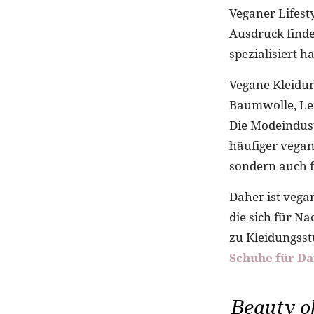
Veganer Lifesty
Ausdruck finde
spezialisiert 
Vegane Kleidun
Baumwolle, Lei
Die Modeindus
häufiger vegane
sondern auch f
Daher ist vega
die sich für N
zu Kleidungsst
Schuhe für D
Beauty oh