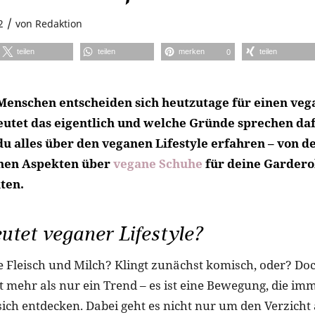
/
2
von
Redaktion
teilen
teilen
merken
teilen
0
nschen entscheiden sich heutzutage für einen vega
utet das eigentlich und welche Gründe sprechen da
du alles über den veganen Lifestyle erfahren – von d
chen Aspekten über
vegane Schuhe
für deine Garderob
ten.
tet veganer Lifestyle?
 Fleisch und Milch? Klingt zunächst komisch, oder? Do
st mehr als nur ein Trend – es ist eine Bewegung, die i
ich entdecken. Dabei geht es nicht nur um den Verzicht 