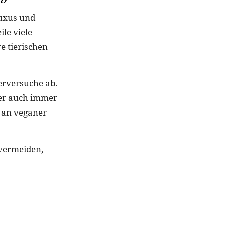
Luxus und
le viele
e tierischen
ierversuche ab.
ber auch immer
 an veganer
 vermeiden,