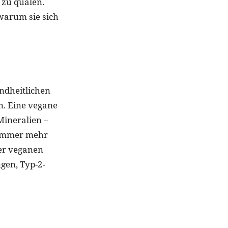
 zu quälen.
warum sie sich
ndheitlichen
n. Eine vegane
Mineralien –
 immer mehr
ner veganen
gen, Typ-2-