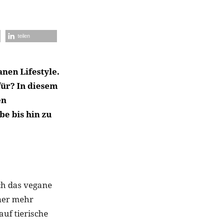
teilen
nen Lifestyle.
für? In diesem
en
e bis hin zu
ch das vegane
mmer mehr
auf tierische