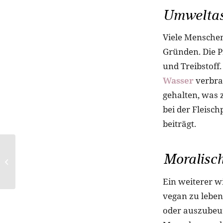
Umweltas
Viele Menschen
Gründen. Die P
und Treibstoff
Wasser
verbra
gehalten, was 
bei der Fleisc
beiträgt.
Be Benetton
Moralisc
Kampagne: Der neue
Look von BENETTON
Ein weiterer wi
vegan zu leben,
oder auszubeut