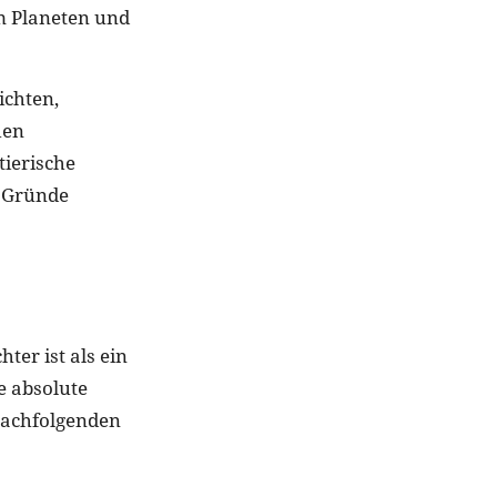
m Planeten und
ichten,
hen
tierische
e Gründe
ter ist als ein
e absolute
 nachfolgenden