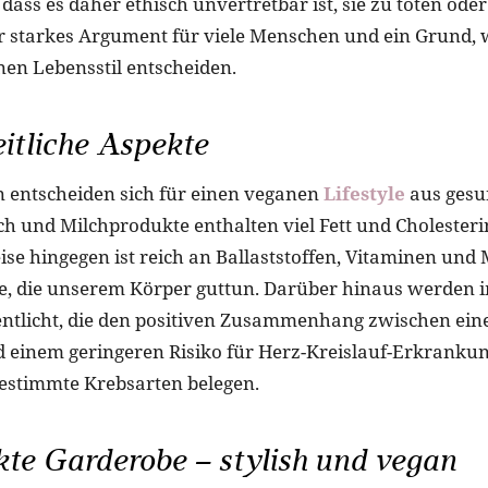
ass es daher ethisch unvertretbar ist, sie zu töten oder
ehr starkes Argument für viele Menschen und ein Grund, 
nen Lebensstil entscheiden.
itliche Aspekte
 entscheiden sich für einen veganen
Lifestyle
aus gesu
ch und Milchprodukte enthalten viel Fett und Cholesteri
e hingegen ist reich an Ballaststoffen, Vitaminen und 
fe, die unserem Körper guttun. Darüber hinaus werden
entlicht, die den positiven Zusammenhang zwischen ei
einem geringeren Risiko für Herz-Kreislauf-Erkrankun
estimmte Krebsarten belegen.
kte Garderobe – stylish und vegan