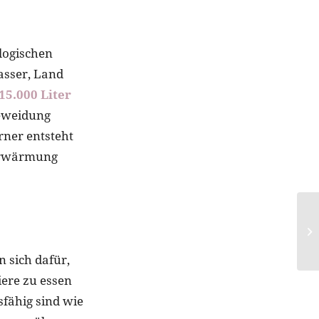
logischen
asser, Land
15.000 Liter
Beweidung
rner entsteht
derwärmung
n sich dafür,
Tiere zu essen
fähig sind wie