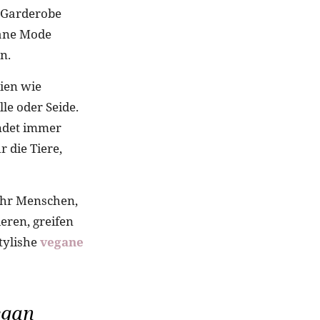
r Garderobe
gane Mode
n.
lien wie
le oder Seide.
ndet immer
 die Tiere,
ehr Menschen,
eren, greifen
tylishe
vegane
egan