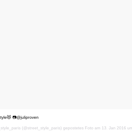
yle😻 📷@juliproven
_style_paris (@street_style_paris) gepostetes Foto am
13. Jan 2016 u