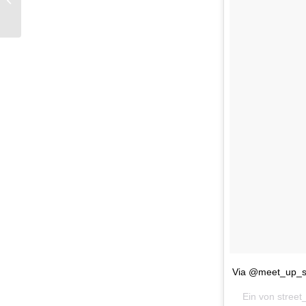
richtigen Pflege
Via @meet_up_st
Ein von street