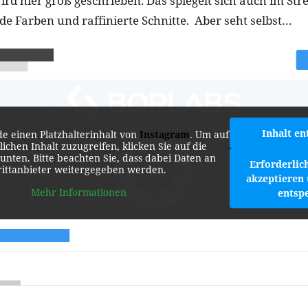
d hier groß geschrieben. Das spiegelt sich auch im Stre
de Farben und raffinierte Schnitte. Aber seht selbst…
Inhalt en
de einen Platzhalterinhalt von
Instagram
. Um auf
lichen Inhalt zuzugreifen, klicken Sie auf die
 unten. Bitte beachten Sie, dass dabei Daten an
Erforderlic
rittanbieter weitergegeben werden.
akzeptieren 
Mehr Informationen
entsp