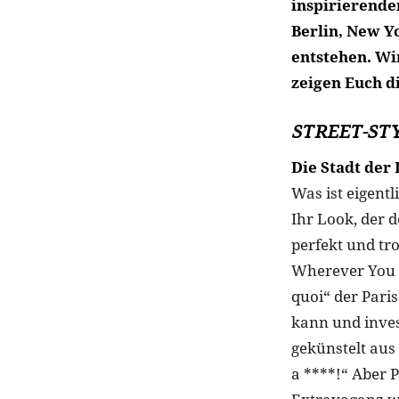
inspirierende
Berlin, New Y
entstehen. Wi
zeigen Euch di
STREET-STY
Die Stadt der 
Was ist eigent
Ihr Look, der 
perfekt und tr
Wherever You A
quoi“ der Paris
kann und invest
gekünstelt aus 
a ****!“ Aber P