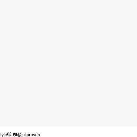
yle😻 📷@juliproven