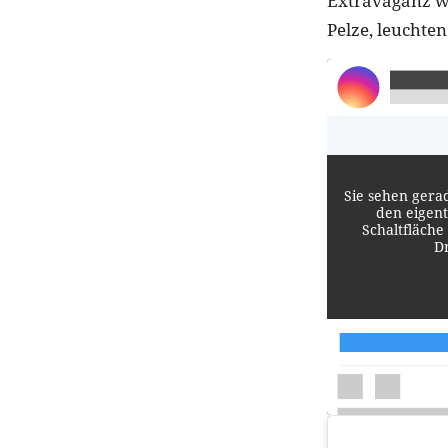
Extravaganz wir
Pelze, leuchten
Sie sehen gera
den eigent
Schaltfläche
D