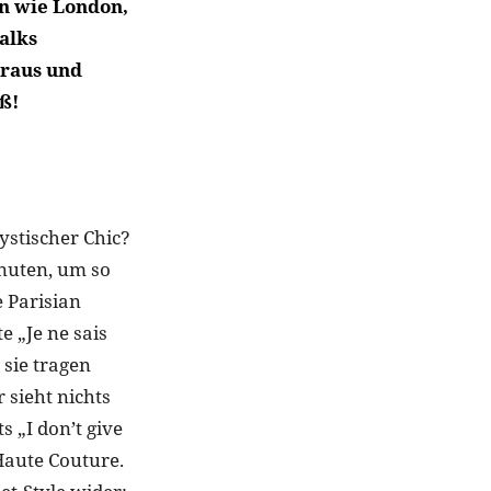
en wie London,
alks
eraus und
ß!
ystischer Chic?
inuten, um so
 Parisian
 „Je ne sais
 sie tragen
 sieht nichts
s „I don’t give
 Haute Couture.