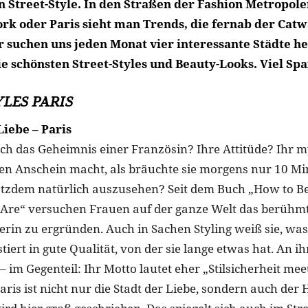
n Street-Style. In den Straßen der Fashion Metropol
ork oder Paris sieht man Trends, die fernab der Catw
r suchen uns jeden Monat vier interessante Städte h
e schönsten Street-Styles und Beauty-Looks. Viel Spa
LES PARIS
Liebe – Paris
lich das Geheimnis einer Französin? Ihre Attitüde? Ihr m
den Anschein macht, als bräuchte sie morgens nur 10 M
otzdem natürlich auszusehen? Seit dem Buch „How to Be
re“ versuchen Frauen auf der ganze Welt das berühmte
erin zu ergründen. Auch in Sachen Styling weiß sie, was
iert in gute Qualität, von der sie lange etwas hat. An ihr
– im Gegenteil: Ihr Motto lautet eher „Stilsicherheit meet
aris ist nicht nur die Stadt der Liebe, sondern auch der