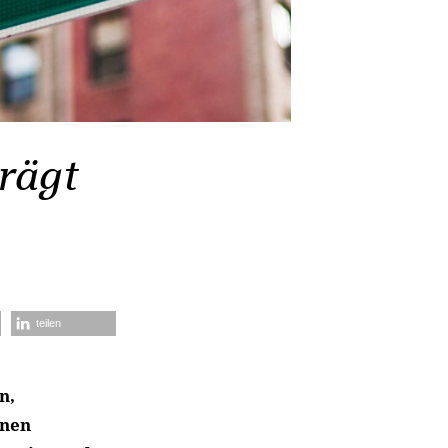
rägt
teilen
n,
inen