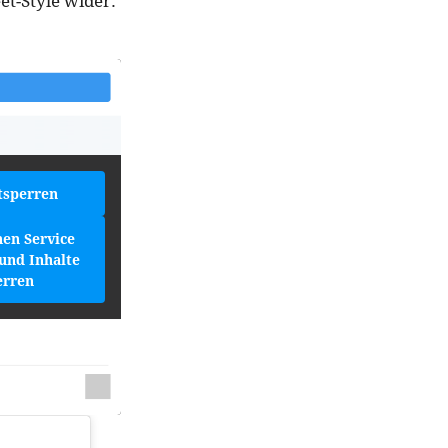
et-Style wider:
tsperren
hen Service
und Inhalte
erren