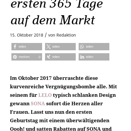
ersten 365 Tage
auf dem Markt
/
15. Oktober 2018
von
Redaktion
teilen
teilen
teilen
merken
teilen
teilen
0
Im Oktober 2017 überraschte diese
kurvenreiche Vergnügungsbombe alle. Mit
seinem für
LELO
typisch schlanken Design
gewann
SONA
sofort die Herzen aller
Frauen. Lasst uns nun den ersten
Geburtstag mit einem überwältigenden
Oooh! und satten Rabatten auf SONA und