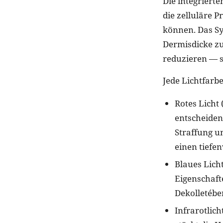
Die integriert
die zelluläre 
können. Das Sy
Dermisdicke zu
reduzieren — s
Jede Lichtfarbe
Rotes Licht 
entscheiden
Straffung un
einen tiefe
Blaues Lich
Eigenschaft
Dekolletébe
Infrarotlich