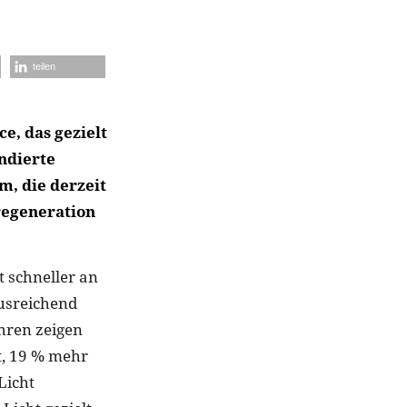
teilen
ce, das gezielt
ndierte
m, die derzeit
regeneration
t schneller an
ausreichend
ahren zeigen
t, 19 % mehr
Licht