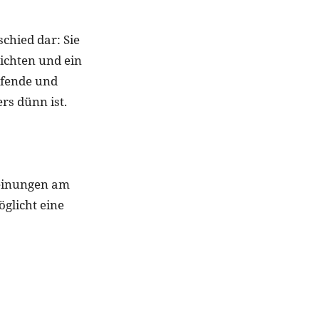
chied dar: Sie
ichten und ein
eifende und
rs dünn ist.
heinungen am
glicht eine