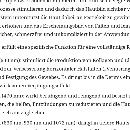
en Triple-LED-Dioden kombinieren fünf klinisch belegte 
Prozesse stimulieren und dadurch das Hautbild sichtbar 
stem unterstützt die Haut dabei, an Festigkeit zu gewin
 erhöhen und das Erscheinungsbild von Falten und fein
icher, schmerzfrei und unkompliziert in der Anwendun
 erfüllt eine spezifische Funktion für eine vollständige 
(630 nm): stimuliert die Produktion von Kollagen und El
d zur Verbesserung horizontaler Halsfalten („Venusring
d Festigung des Gewebes. Es dringt bis in die Dermis ein
nwirksamen Verjüngungseffekt.
t (470 nm): wirkt beruhigend und reinigend und besitzt a
en, die helfen, Entzündungen zu reduzieren und die Hau
reich auszugleichen.
t (830 nm, 930 nm und 1072 nm): dringt in tiefere Hauts