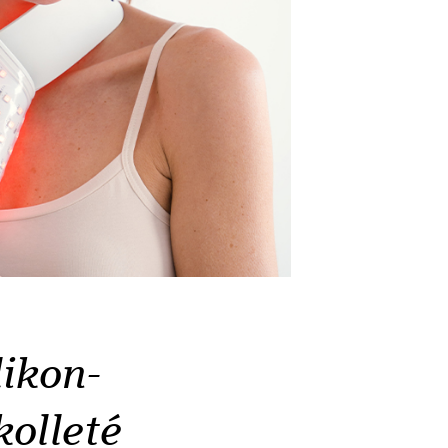
likon-
olleté