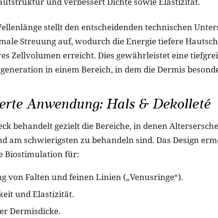
autstruktur und verbessert Dichte sowie Elastizität.
llenlänge stellt den entscheidenden technischen Unters
male Streuung auf, wodurch die Energie tiefere Hautsch
es Zellvolumen erreicht. Dies gewährleistet eine tiefgr
generation in einem Bereich, in dem die Dermis besonde
ierte Anwendung: Hals & Dekolleté
eck behandelt gezielt die Bereiche, in denen Altersersc
nd am schwierigsten zu behandeln sind. Das Design ermö
 Biostimulation für:
g von Falten und feinen Linien („Venusringe“).
eit und Elastizität.
er Dermisdicke.