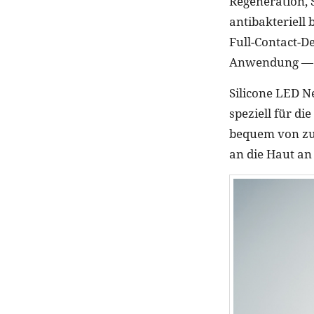
Regeneration, 
antibakteriell
Full-Contact-D
Anwendung — be
Silicone LED Ne
speziell für d
bequem von zu 
an die Haut a