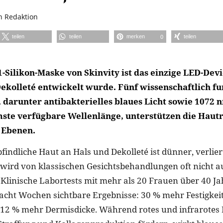
n
Redaktion
teilen
teilen
merken
teilen
0
1-Silikon-Maske von Skinvity ist das einzige LED-Devi
Dekolleté entwickelt wurde. Fünf wissenschaftlich fu
 darunter antibakterielles blaues Licht sowie 1072 n
ste verfügbare Wellenlänge, unterstützen die Haut
 Ebenen.
indliche Haut an Hals und Dekolleté ist dünner, verlier
d wird von klassischen Gesichtsbehandlungen oft nicht 
. Klinische Labortests mit mehr als 20 Frauen über 40 J
acht Wochen sichtbare Ergebnisse: 30 % mehr Festigkei
d 12 % mehr Dermisdicke. Während rotes und infrarotes 