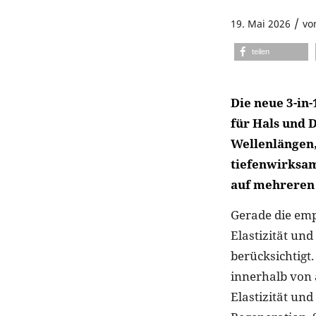
/
19. Mai 2026
vo
teilen
Die neue 3-in-
für Hals und 
Wellenlängen,
tiefenwirksam
auf mehreren
Gerade die empf
Elastizität un
berücksichtigt
innerhalb von 
Elastizität un