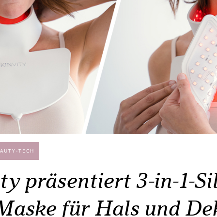
AUTY-TECH
ty präsentiert 3-in-1-Si
aske für Hals und Dek