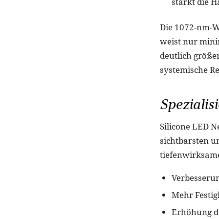
stärkt die H
Die 1072-nm-We
weist nur mini
deutlich größer
systemische Re
Spezialis
Silicone LED N
sichtbarsten u
tiefenwirksame
Verbesserun
Mehr Festigk
Erhöhung d