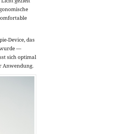
Licht gezielt
ergonomische
komfortable
pie-Device, das
t wurde —
st sich optimal
er Anwendung.