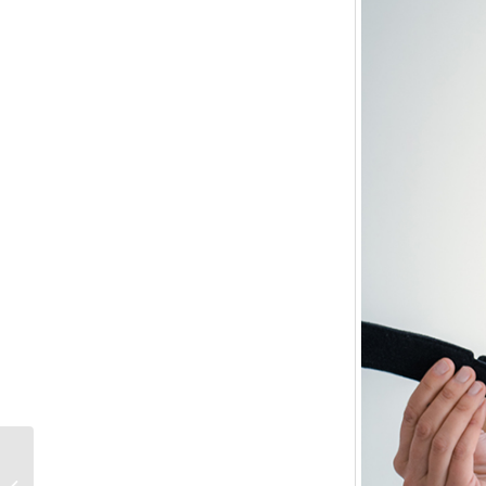
NUXE Huile
Prodigieuse® bringt