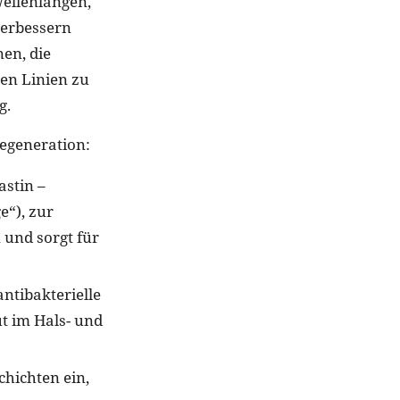
Wellenlängen,
verbessern
nen, die
en Linien zu
g.
Regeneration:
astin –
e“), zur
 und sorgt für
ntibakterielle
t im Hals- und
chichten ein,