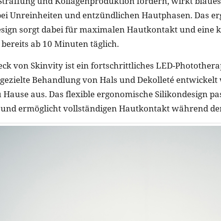
Straffung und Kollagenproduktion fördern, wirkt blaues 
 bei Unreinheiten und entzündlichen Hautphasen. Das 
esign sorgt dabei für maximalen Hautkontakt und eine 
reits ab 10 Minuten täglich.
ck von Skinvity ist ein fortschrittliches LED-Photothera
ie gezielte Behandlung von Hals und Dekolleté entwickel
Hause aus. Das flexible ergonomische Silikondesign pas
n und ermöglicht vollständigen Hautkontakt während d