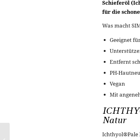
Schieferöl (I
für die schon
Was macht SI
Geeignet für
Unterstütze
Entfernt s
PH-Hautneu
Vegan
Mit angene
ICHTHYOL
Natur
gitti kids:
Ichthyol®Pale 
Kinderfreundlicher