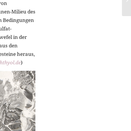
von
unen-Milieu des
en Bedingungen
lfat-
efel in der
 aus den
esteine heraus,
chthyol.de
)