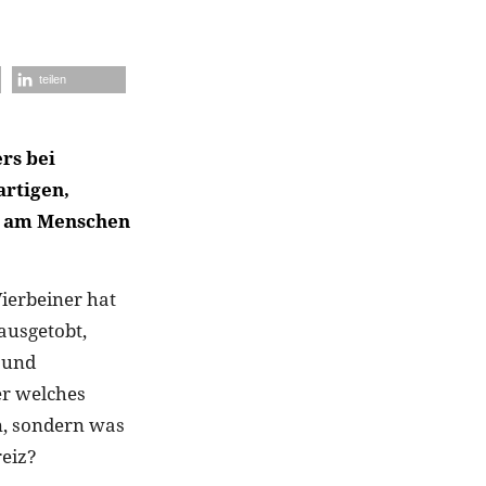
teilen
rs bei
artigen,
en am Menschen
ierbeiner hat
ausgetobt,
 und
r welches
n, sondern was
reiz?