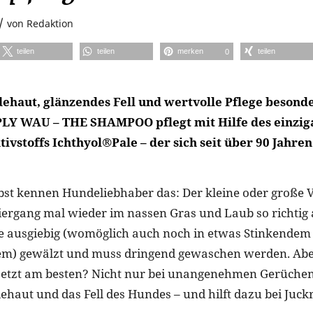
/
von
Redaktion
teilen
teilen
merken
teilen
0
haut, glänzendes Fell und wertvolle Pflege besonde
PLY WAU – THE SHAMPOO pflegt mit Hilfe des einzig
tivstoffs Ichthyol®Pale – der sich seit über 90 Jahr
st kennen Hundeliebhaber das: Der kleine oder große V
iergang mal wieder im nassen Gras und Laub so richtig 
e ausgiebig (womöglich auch noch in etwas Stinkendem
em) gewälzt und muss dringend gewaschen werden. Abe
 jetzt am besten? Nicht nur bei unangenehmen Gerüche
ehaut und das Fell des Hundes – und hilft dazu bei Juck