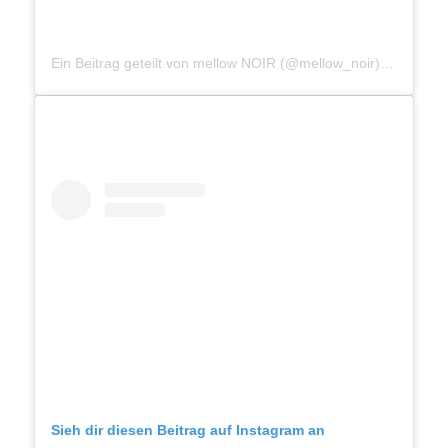
Ein Beitrag geteilt von mellow NOIR (@mellow_noir)
am
Aug 1
Sieh dir diesen Beitrag auf Instagram an