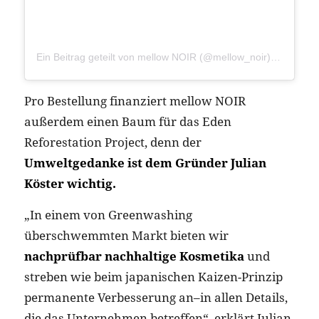
Ein Beitrag geteilt von mellow NOIR (@mellow_noir)
am
Aug 8
Pro Bestellung finanziert mellow NOIR
außerdem einen Baum für das Eden
Reforestation Project, denn der
Umweltgedanke ist dem Gründer Julian
Köster wichtig.
„In einem von Greenwashing
überschwemmten Markt bieten wir
nachprüfbar nachhaltige Kosmetika
und
streben wie beim japanischen Kaizen-Prinzip
permanente Verbesserung an–in allen Details,
die das Unternehmen betreffen“, erklärt Julian