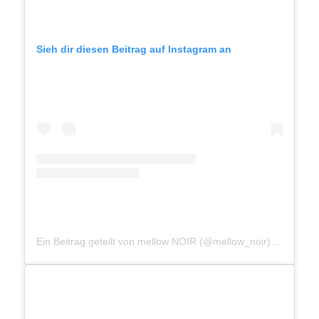
Sieh dir diesen Beitrag auf Instagram an
Ein Beitrag geteilt von mellow NOIR (@mellow_noir)
am
Aug 8