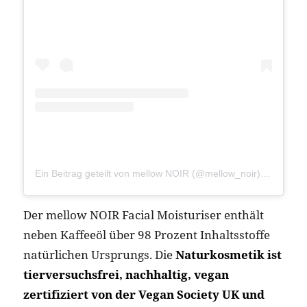
Ein Beitrag geteilt von mellow NOIR (@mellow_noir)
am
Aug 1
Der mellow NOIR Facial Moisturiser enthält
neben Kaffeeöl über 98 Prozent Inhaltsstoffe
natürlichen Ursprungs. Die
Naturkosmetik ist
tierversuchsfrei, nachhaltig, vegan
zertifiziert von der Vegan Society UK und