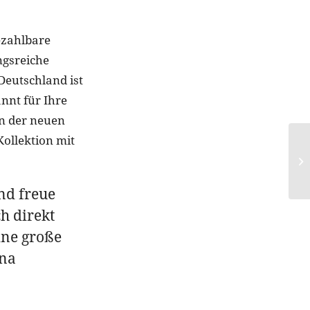
ezahlbare
ngsreiche
Deutschland ist
annt für Ihre
 in der neuen
ollektion mit
und freue
h direkt
eine große
ina