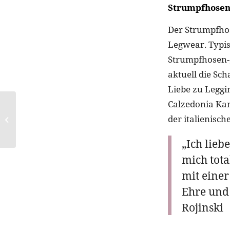
Strumpfhosen
Der Strumpfhos
Legwear. Typis
Strumpfhosen-,
aktuell die Sch
Liebe zu Leggin
Calzedonia Kam
5 Make-up-Tipps und
Tricks zu einem
der italienisc
glamourösen Auftritt
vom Giorgio Armani...
„Ich lieb
mich tota
mit einer
Ehre und
Rojinski