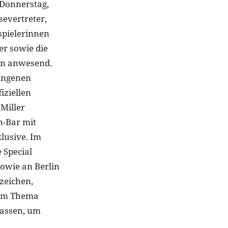
 Donnerstag,
severtreter,
spielerinnen
r sowie die
en anwesend.
lungenen
iziellen
 Miller
n-Bar mit
lusive. Im
 Special
sowie an Berlin
nzeichen,
 zum Thema
lassen, um