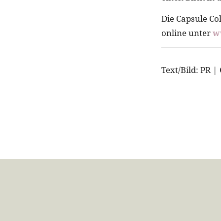
Die Capsule Co
online unter
w
Text/Bild: PR |