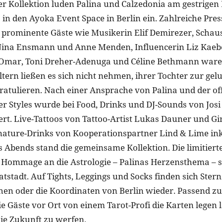
 Kollektion luden Palina und Calzedonia am gestrigen
in den Ayoka Event Space in Berlin ein. Zahlreiche Pres
 prominente Gäste wie Musikerin Elif Demirezer, Schau
Nina Ensmann und Anne Menden, Influencerin Liz Kaebe
 Omar, Toni Dreher-Adenuga und Céline Bethmann war
ltern ließen es sich nicht nehmen, ihrer Tochter zur ge
gratulieren. Nach einer Ansprache von Palina und der off
er Styles wurde bei Food, Drinks und DJ-Sounds von Josi
iert. Live-Tattoos von Tattoo-Artist Lukas Dauner und Gi
nature-Drinks von Kooperationspartner Lind & Lime ink
s Abends stand die gemeinsame Kollektion. Die limitierte
ne Hommage an die Astrologie – Palinas Herzensthema – 
tstadt. Auf Tights, Leggings und Socks finden sich Ster
ichen oder die Koordinaten von Berlin wieder. Passend
ie Gäste vor Ort von einem Tarot-Profi die Karten legen 
die Zukunft zu werfen.