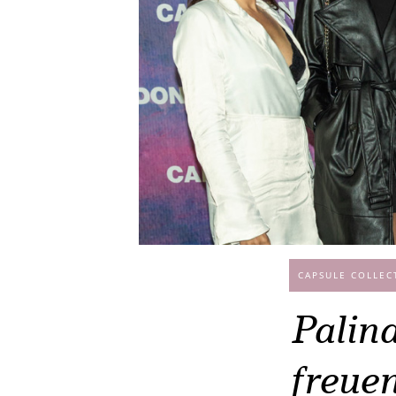
CAPSULE COLLEC
Palina
freue