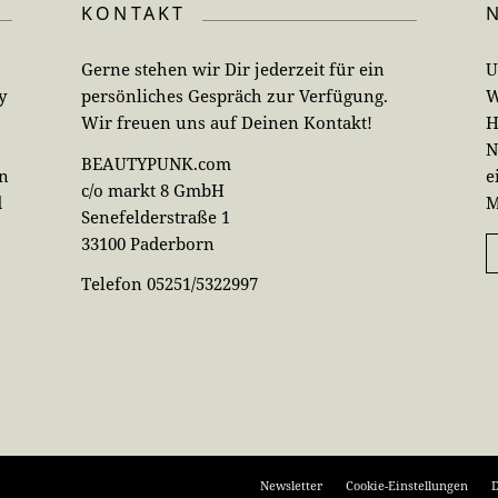
KONTAKT
Gerne stehen wir Dir jederzeit für ein
U
y
persönliches Gespräch zur Verfügung.
W
Wir freuen uns auf Deinen Kontakt!
H
N
BEAUTYPUNK.com
en
e
c/o markt 8 GmbH
d
M
Senefelderstraße 1
33100 Paderborn
Telefon 05251/5322997
Newsletter
Cookie-Einstellungen
D