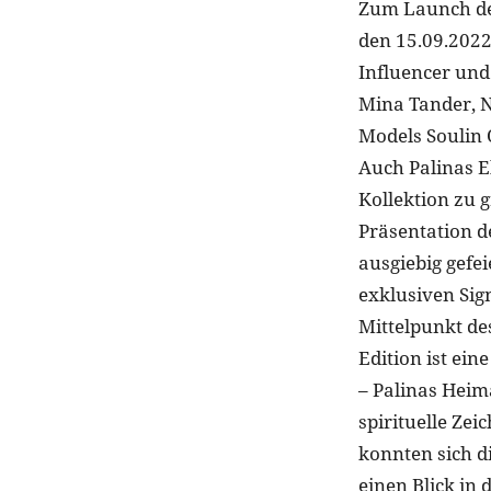
Zum Launch der
den 15.09.2022 
Influencer und
Mina Tander, 
Models Soulin
Auch Palinas E
Kollektion zu 
Präsentation d
ausgiebig gefe
exklusiven Sig
Mittelpunkt de
Edition ist ei
– Palinas Heima
spirituelle Ze
konnten sich d
einen Blick in 