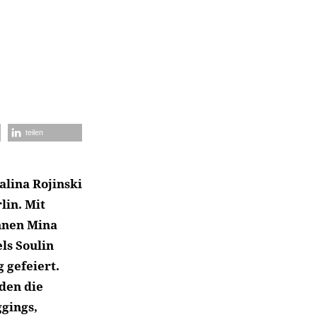
teilen
alina Rojinski
lin. Mit
nnen Mina
ls Soulin
 gefeiert.
den die
ggings,