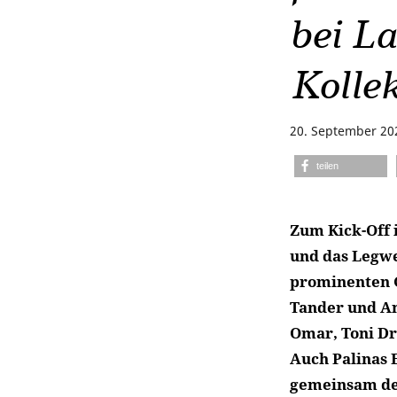
bei L
Kolle
20. September 20
teilen
Zum Kick-Off 
und das Legwe
prominenten G
Tander und An
Omar, Toni Dr
Auch Palinas 
gemeinsam desi