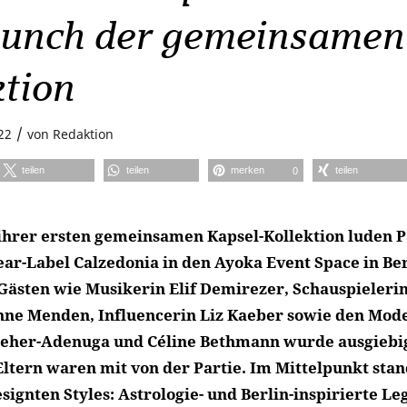
aunch der gemeinsamen
ktion
/
22
von
Redaktion
teilen
teilen
merken
teilen
0
ihrer ersten gemeinsamen Kapsel-Kollektion luden P
ar-Label Calzedonia in den Ayoka Event Space in Ber
ästen wie Musikerin Elif Demirezer, Schauspieleri
ne Menden, Influencerin Liz Kaeber sowie den Mode
eher-Adenuga und Céline Bethmann wurde ausgiebig
Eltern waren mit von der Partie. Im Mittelpunkt stan
gnten Styles: Astrologie- und Berlin-inspirierte Le