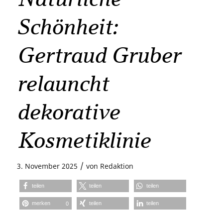
Schönheit:
Gertraud Gruber
relauncht
dekorative
Kosmetiklinie
/
3. November 2025
von
Redaktion
teilen
teilen
teilen
merken
teilen
teilen
0