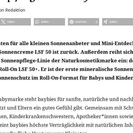
on
Redaktion
teilen
teilen
merken
teilen
0
ten für alle kleinen Sonnenanbeter und Mini-Entdec
Sonnencreme LSF 50 ist zurück. Außerdem reiht sich
e Sonnenpflege-Linie der Naturkosmetikmarke ein: d
oll-On LSF 50+. Er ist der erste mineralische Sonne
nnenschutz im Roll-On-Format für Babys und Kinde
bymarke steht baybies für sanfte, natürliche und nachha
tzt und Eltern ein gutes Gefühl gibt. Gemeinsam mit Sc
nen, Kinderkrankenschwestern, Apotheker*innen sow
eint baybies höchste Verträglichkeit mit natürlichen Inh