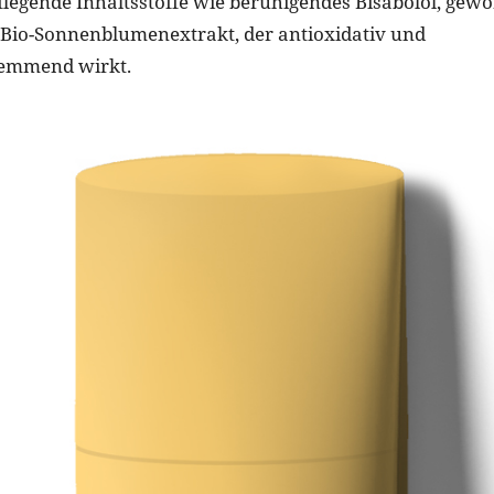
pflegende Inhaltsstoffe wie beruhigendes Bisabolol, gew
 Bio-Sonnenblumenextrakt, der antioxidativ und
emmend wirkt.