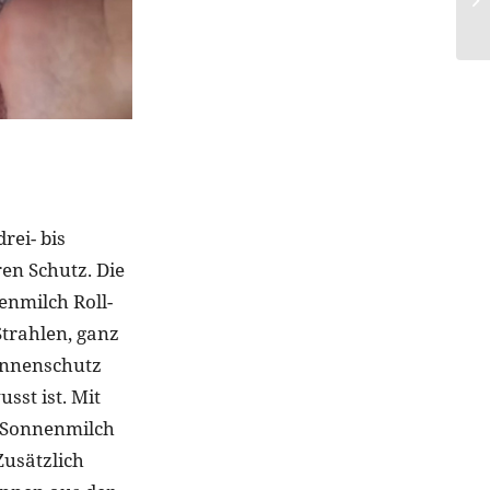
rei- bis
en Schutz. Die
enmilch Roll-
Strahlen, ganz
onnenschutz
st ist. Mit
r Sonnenmilch
Zusätzlich