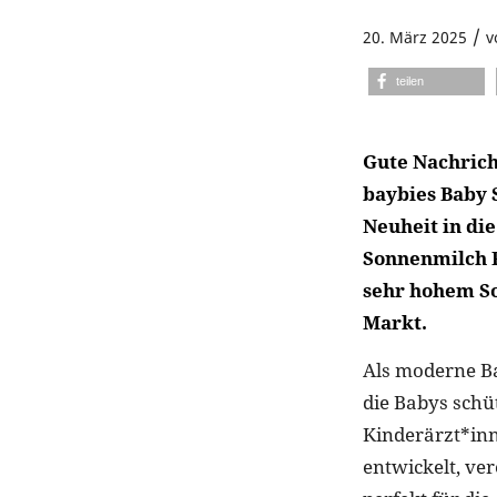
/
20. März 2025
v
teilen
Gute Nachrich
baybies Baby 
Neuheit in di
Sonnenmilch R
sehr hohem So
Markt.
Als moderne Ba
die Babys schü
Kinderärzt*in
entwickelt, ver