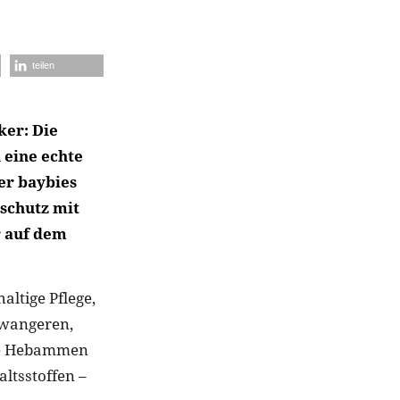
teilen
ker: Die
 eine echte
er baybies
nschutz mit
r auf dem
ltige Pflege,
hwangeren,
ie Hebammen
altsstoffen –