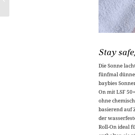
Latte by ALRIGHTY
Stay safe
Die Sonne lacht
fünfmal dünner
baybies Sonnen
On mit LSF 50+
ohne chemische
basierend auf 
der wasserfest
Roll-On ideal 