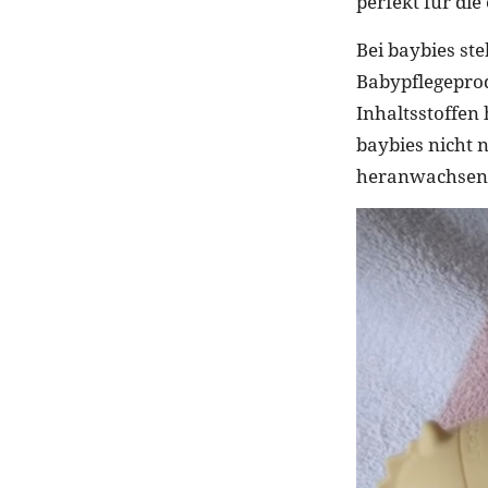
perfekt für di
Bei baybies st
Babypflegeprod
Inhaltsstoffen
baybies nicht 
heranwachsend