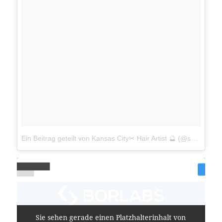
Ein Beitrag geteilt von Kansas City✂ Hair Artist 🔮 (@saraihairwizard)
Sie sehen gerade einen Platzhalterinhalt von