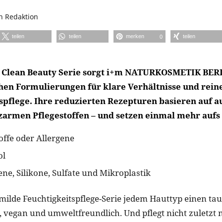
on
Redaktion
teilen
teilen
merken
teilen
0
n Clean Beauty Serie sorgt i+m NATURKOSMETIK BER
hen Formulierungen für klare Verhältnisse und rein
tspflege. Ihre reduzierten Rezepturen basieren auf a
zarmen Pflegestoffen – und setzen einmal mehr aufs
offe oder Allergene
ol
ne, Silikone, Sulfate und Mikroplastik
 milde Feuchtigkeitspflege-Serie jedem Hauttyp einen tau
, vegan und umweltfreundlich. Und pflegt nicht zuletzt 