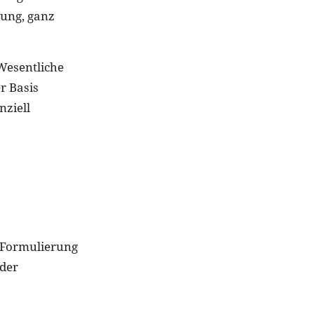
gung, ganz
 Wesentliche
r Basis
nziell
e Formulierung
 der