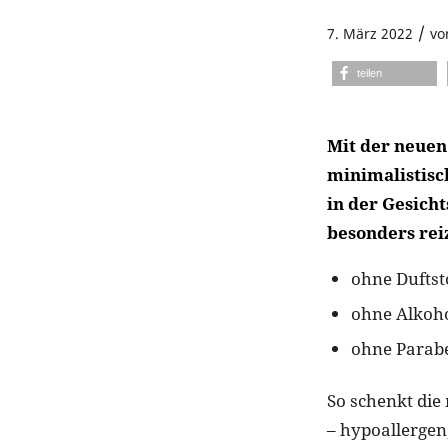
/
7. März 2022
v
teilen
Mit der neue
minimalistisc
in der Gesich
besonders rei
ohne Duftst
ohne Alkoh
ohne Parabe
So schenkt die
– hypoallergen