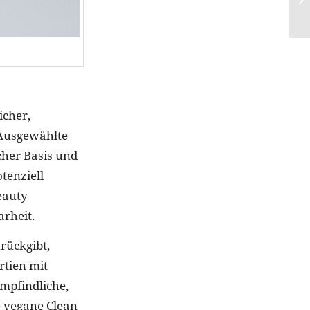
icher,
 Ausgewählte
icher Basis und
otenziell
eauty
arheit.
ückgibt,
rtien mit
empfindliche,
e vegane Clean