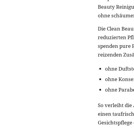
Beauty Reinigu
ohne schäumen
Die Clean Beaut
reduzierten Pfl
spenden pure Fe
reizenden Zusa
ohne Duftsto
ohne Konser
ohne Parabe
So verleiht di
einen taufrische
Gesichtspflege