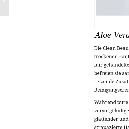
Dekoration
Aloe Ver
Die Clean Beau
trockener Haut
fair gehandelte
befreien sie sa
reizende Zusät
Reinigungscrem
Während pure 
versorgt kaltg
glättender und
strapazierte H