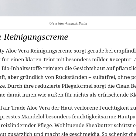
©i+m Naturkosmetik Berlin
a Reinigungscreme
ty Aloe Vera Reinigungscreme sorgt gerade bei empfindl
 für einen klaren Teint mit besonders milder Rezeptur.
 Bio-Inhaltsstoffe reinigen die Gesichtshaut auf pflanzl
nft, aber gründlich von Rückständen – sulfatfrei, ohne p
ze. Durch ihre reduzierte Pflegeformel sorgt die Clean B
e damit innen wie außen für nichts als erfrischende Kl
Fair Trade Aloe Vera der Haut verlorene Feuchtigkeit zur
epresstes Mandelöl besonders feuchtigkeitsarme Hautpa
 reizlindernder Pflege. Wohltuende Sheabutter schützt 
aut zusätzlich und macht sie geschmeidig. So schenkt di