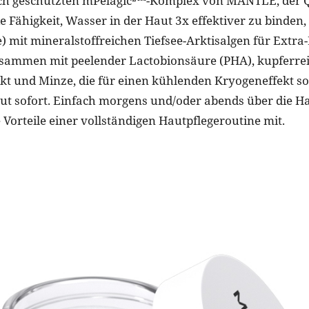
ch geschützten mPelagic²™️-Komplex von MANTLE, der
ie Fähigkeit, Wasser in der Haut 3x effektiver zu binden, 
 mit mineralstoffreichen Tiefsee-Arktisalgen für Extra
usammen mit peelender Lactobionsäure (PHA), kupferr
t und Minze, die für einen kühlenden Kryogeneffekt so
aut sofort. Einfach morgens und/oder abends über die Ha
e Vorteile einer vollständigen Hautpflegeroutine mit.