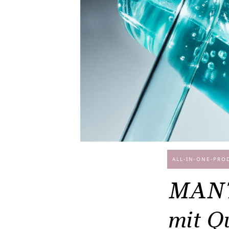
ALL-IN-ONE-PRO
MANTL
mit Q