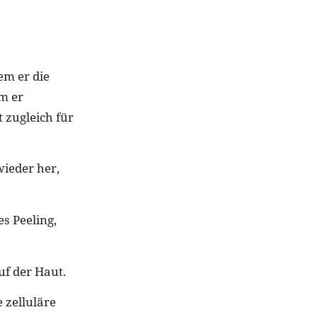
em er die
em er
zugleich für
wieder her,
es Peeling,
uf der Haut.
 zelluläre