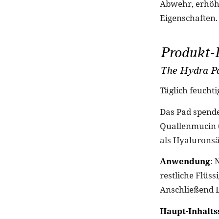
Abwehr, erhöht
Eigenschaften. 
Produkt-
The Hydra P
Täglich feucht
Das Pad spendet
Quallenmucin (b
als Hyaluronsä
Anwendung
: 
restliche Flüs
Anschließend L
Haupt-Inhalts