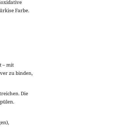
ioxidative
̈rkise Farbe.
t – mit
iver zu binden,
treichen. Die
pülen.
en),