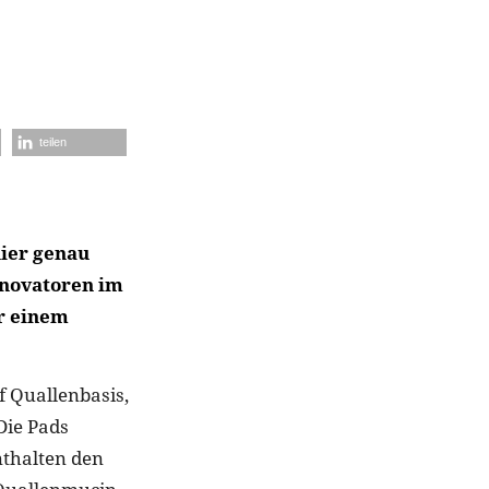
teilen
hier genau
nnovatoren im
ur einem
f Quallenbasis,
Die Pads
nthalten den