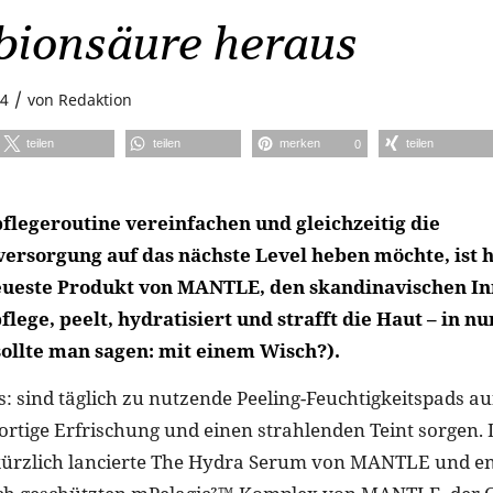
bionsäure heraus
/
24
von
Redaktion
teilen
teilen
merken
teilen
0
flegeroutine vereinfachen und gleichzeitig die
versorgung auf das nächste Level heben möchte, ist 
neueste Produkt von MANTLE, den skandinavischen I
lege, peelt, hydratisiert und strafft die Haut – in n
sollte man sagen: mit einem Wisch?).
: sind täglich zu nutzende Peeling-Feuchtigkeitspads au
ofortige Erfrischung und einen strahlenden Teint sorgen. 
ürzlich lancierte The Hydra Serum von MANTLE und e