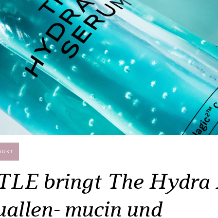
DUKT
E bringt The Hydra 
uallen- mucin und