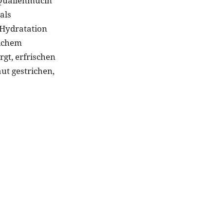
 Quallenmucin
als
-Hydratation
eichem
rgt, erfrischen
ut gestrichen,