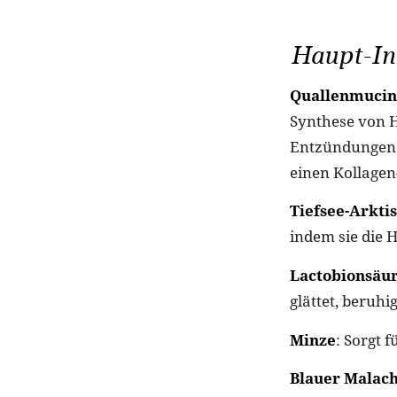
Haupt-Inh
Quallenmucin
Synthese von H
Entzündungen 
einen Kollagen
Tiefsee-Arkti
indem sie die 
Lactobionsäu
glättet, beruhig
Minze
: Sorgt 
Blauer Malach