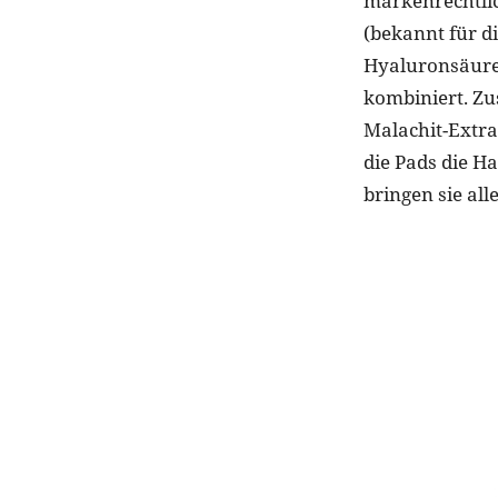
markenrechtli
(bekannt für d
Hyaluronsäure)
kombiniert. Z
Malachit-Extrak
die Pads die H
bringen sie all